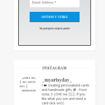
Address
*
Ne pošiljamo vsiljene pošte!
INSTAGRAM
_myartsyday_
I ❤️ creating personalized cards
and handmade gifts 🎁 .
From
Izola, S LOVE nia 🇸🇮.
If you
like what you see and need a
card click on👇🏻