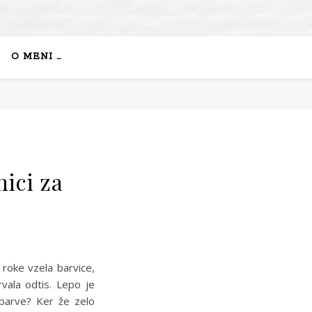
O MENI …
ici za
 roke vzela barvice,
rvala odtis. Lepo je
 barve? Ker že zelo