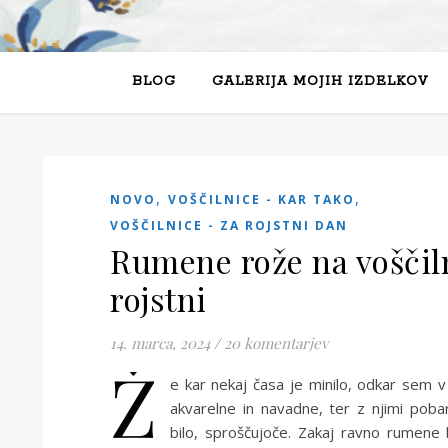
BLOG
GALERIJA MOJIH IZDELKOV
,
,
NOVO
VOŠČILNICE - KAR TAKO
VOŠČILNICE - ZA ROJSTNI DAN
Rumene rože na voščiln
rojstni
14. marca, 2024
/
20 komentarjev
Ž
e kar nekaj časa je minilo, odkar sem v
akvarelne in navadne, ter z njimi poba
bilo, sproščujoče. Zakaj ravno rumene