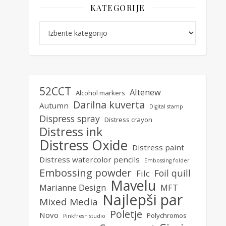
KATEGORIJE
Kategorije
52CCT
Altenew
Alcohol markers
Darilna kuverta
Autumn
Digital stamp
Dispress spray
Distress crayon
Distress ink
Distress Oxide
Distress paint
Distress watercolor pencils
Embossing folder
Embossing powder
Foil quill
Filc
Mavelu
Marianne Design
MFT
Najlepši par
Mixed Media
Poletje
Novo
Polychromos
Pinkfresh studio