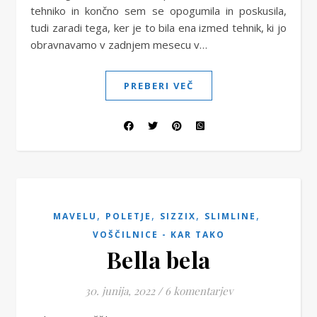
tehniko in končno sem se opogumila in poskusila,
tudi zaradi tega, ker je to bila ena izmed tehnik, ki jo
obravnavamo v zadnjem mesecu v…
PREBERI VEČ
,
,
,
,
MAVELU
POLETJE
SIZZIX
SLIMLINE
VOŠČILNICE - KAR TAKO
Bella bela
30. junija, 2022
/
6 komentarjev