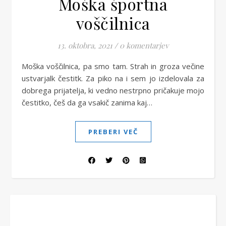
Moška športna
voščilnica
13. oktobra, 2021
/
0 komentarjev
Moška voščilnica, pa smo tam. Strah in groza večine
ustvarjalk čestitk. Za piko na i sem jo izdelovala za
dobrega prijatelja, ki vedno nestrpno pričakuje mojo
čestitko, češ da ga vsakič zanima kaj…
PREBERI VEČ