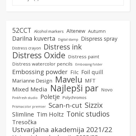
52CCT
Altenew
Autumn
Alcohol markers
Darilna kuverta
Dispress spray
Digital stamp
Distress ink
Distress crayon
Distress Oxide
Distress paint
Distress watercolor pencils
Embossing folder
Embossing powder
Foil quill
Filc
Mavelu
Marianne Design
MFT
Najlepši par
Mixed Media
Novo
Poletje
Polychromos
Pinkfresh studio
Sizzix
Scan-n-cut
Prismacolor premier
Tonic studios
Slimline
Tim Holtz
Tresočka
Ustvarjalna akademija 2021/22