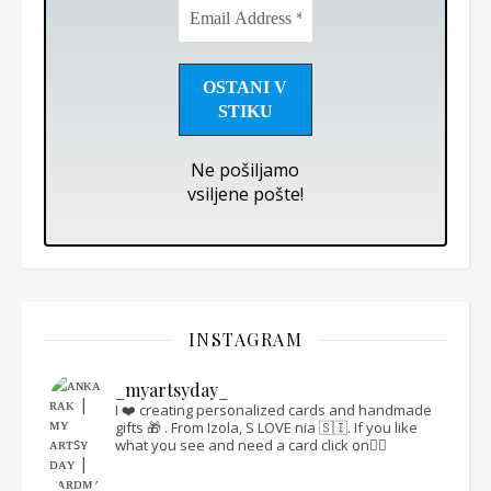
Email
Address
*
Ne pošiljamo
vsiljene pošte!
INSTAGRAM
_myartsyday_
I ❤️ creating personalized cards and handmade
gifts 🎁 .
From Izola, S LOVE nia 🇸🇮.
If you like
what you see and need a card click on👇🏻