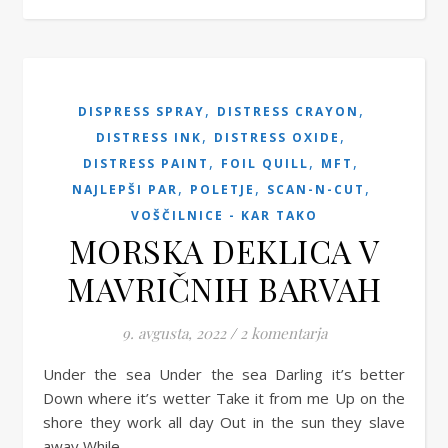
,
,
DISPRESS SPRAY
DISTRESS CRAYON
,
,
DISTRESS INK
DISTRESS OXIDE
,
,
,
DISTRESS PAINT
FOIL QUILL
MFT
,
,
,
NAJLEPŠI PAR
POLETJE
SCAN-N-CUT
VOŠČILNICE - KAR TAKO
MORSKA DEKLICA V
MAVRIČNIH BARVAH
9. avgusta, 2022
/
2 komentarja
Under the sea Under the sea Darling it’s better
Down where it’s wetter Take it from me Up on the
shore they work all day Out in the sun they slave
away While…