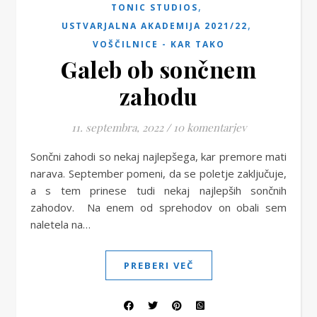
,
TONIC STUDIOS
,
USTVARJALNA AKADEMIJA 2021/22
VOŠČILNICE - KAR TAKO
Galeb ob sončnem
zahodu
11. septembra, 2022
/
10 komentarjev
Sončni zahodi so nekaj najlepšega, kar premore mati
narava. September pomeni, da se poletje zaključuje,
a s tem prinese tudi nekaj najlepših sončnih
zahodov. Na enem od sprehodov on obali sem
naletela na…
PREBERI VEČ