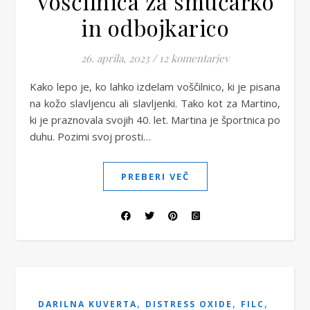
Voščilnica za smučarko
in odbojkarico
26. aprila, 2023
/
12 komentarjev
Kako lepo je, ko lahko izdelam voščilnico, ki je pisana
na kožo slavljencu ali slavljenki. Tako kot za Martino,
ki je praznovala svojih 40. let. Martina je športnica po
duhu. Pozimi svoj prosti…
PREBERI VEČ
,
,
,
DARILNA KUVERTA
DISTRESS OXIDE
FILC