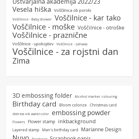
Ustvarjalna akademija 2022/23
Vesela hiška
Voščilnica ob poroki
Voščilnice - kar tako
Voščilnice - Baby shower
Voščilnice - moške
Voščilnice - otroške
Voščilnice - praznične
Voščilnice - upokojitev
Voščilnice - zahvala
Voščilnice - za rojstni dan
Zima
3D embossing folder
Alcohol marker colouring
Birthday card
Bloom colorize
Christmas card
embossing powder
distress ink watercolor
inkbackground
Flower stamp
Flowers
Marianne Design
Layered stamp
Man's birthday card
Nuvo
Scrapbook papir
Rainbows