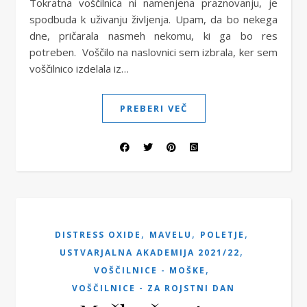
Tokratna voščilnica ni namenjena praznovanju, je
spodbuda k uživanju življenja. Upam, da bo nekega
dne, pričarala nasmeh nekomu, ki ga bo res
potreben. Voščilo na naslovnici sem izbrala, ker sem
voščilnico izdelala iz…
PREBERI VEČ
,
,
,
DISTRESS OXIDE
MAVELU
POLETJE
,
USTVARJALNA AKADEMIJA 2021/22
,
VOŠČILNICE - MOŠKE
VOŠČILNICE - ZA ROJSTNI DAN