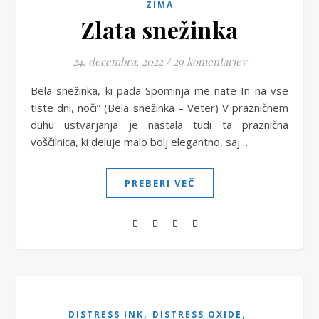
ZIMA
Zlata snežinka
24. decembra, 2022
/
29 komentarjev
Bela snežinka, ki pada Spominja me nate In na vse
tiste dni, noči” (Bela snežinka – Veter) V prazničnem
duhu ustvarjanja je nastala tudi ta praznična
voščilnica, ki deluje malo bolj elegantno, saj…
PREBERI VEČ
,
,
DISTRESS INK
DISTRESS OXIDE