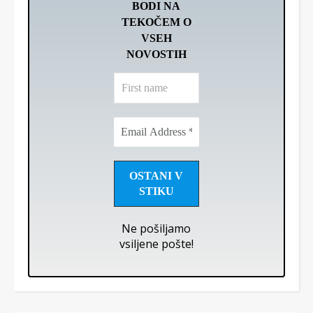
BODI NA
TEKOČEM O
VSEH
NOVOSTIH
First
name
Email
Address
*
Ne pošiljamo
vsiljene pošte!