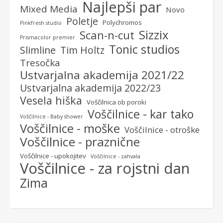
Najlepši par
Mixed Media
Novo
Poletje
Polychromos
Pinkfresh studio
Sizzix
Scan-n-cut
Prismacolor premier
Tonic studios
Slimline
Tim Holtz
Tresočka
Ustvarjalna akademija 2021/22
Ustvarjalna akademija 2022/23
Vesela hiška
Voščilnica ob poroki
Voščilnice - kar tako
Voščilnice - Baby shower
Voščilnice - moške
Voščilnice - otroške
Voščilnice - praznične
Voščilnice - upokojitev
Voščilnice - zahvala
Voščilnice - za rojstni dan
Zima