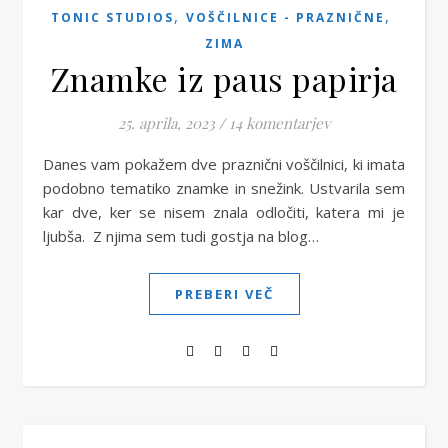
,
,
TONIC STUDIOS
VOŠČILNICE - PRAZNIČNE
ZIMA
Znamke iz paus papirja
25. aprila, 2023
/
14 komentarjev
Danes vam pokažem dve praznični voščilnici, ki imata
podobno tematiko znamke in snežink. Ustvarila sem
kar dve, ker se nisem znala odločiti, katera mi je
ljubša. Z njima sem tudi gostja na blog…
PREBERI VEČ