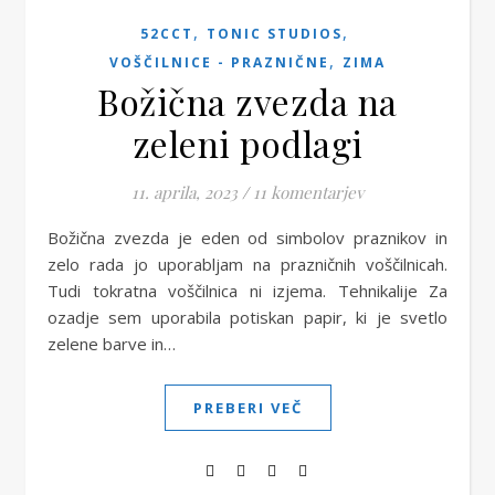
,
,
52CCT
TONIC STUDIOS
,
VOŠČILNICE - PRAZNIČNE
ZIMA
Božična zvezda na
zeleni podlagi
11. aprila, 2023
/
11 komentarjev
Božična zvezda je eden od simbolov praznikov in
zelo rada jo uporabljam na prazničnih voščilnicah.
Tudi tokratna voščilnica ni izjema. Tehnikalije Za
ozadje sem uporabila potiskan papir, ki je svetlo
zelene barve in…
PREBERI VEČ