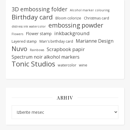
3D embossing folder
Alcohol marker colouring
Birthday card
Bloom colorize
Christmas card
embossing powder
distress ink watercolor
inkbackground
Flower stamp
Flowers
Marianne Design
Layered stamp
Man's birthday card
Nuvo
Scrapbook papir
Rainbows
Spectrum noir alkohol markers
Tonic Studios
watercolor
wine
ARHIV
Arhiv