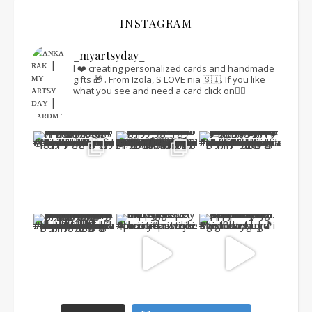
INSTAGRAM
_myartsyday_
I ❤️ creating personalized cards and handmade
gifts 🎁 .
From Izola, S LOVE nia 🇸🇮.
If you like
what you see and need a card click on👇🏻