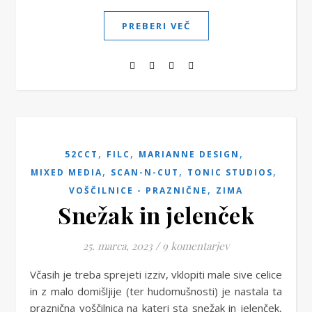
PREBERI VEČ
,
,
,
52CCT
FILC
MARIANNE DESIGN
,
,
,
MIXED MEDIA
SCAN-N-CUT
TONIC STUDIOS
,
VOŠČILNICE - PRAZNIČNE
ZIMA
Snežak in jelenček
25. marca, 2023
/
9 komentarjev
Včasih je treba sprejeti izziv, vklopiti male sive celice
in z malo domišljije (ter hudomušnosti) je nastala ta
praznična voščilnica na kateri sta snežak in jelenček,