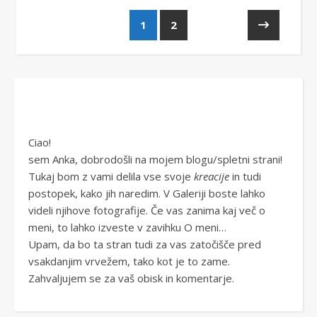
1
2
Ciao!
sem Anka, dobrodošli na mojem blogu/spletni strani!
Tukaj bom z vami delila vse svoje
kreacije
in tudi
postopek, kako jih naredim. V Galeriji boste lahko
videli njihove fotografije. Če vas zanima kaj več o
meni, to lahko izveste v zavihku O meni…
Upam, da bo ta stran tudi za vas zatočišče pred
vsakdanjim vrvežem, tako kot je to zame.
Zahvaljujem se za vaš obisk in komentarje.