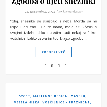
Zgodba o ujeti snežinki
24. decembra, 2022
/
19 komentarjev
“Glej, snežinke se spuščajo z neba. Morda pa mi
uspe ujeti eno… Pa te imam, moja si!” Včasih s
svojimi izdelki lahko naredim tudi nekaj več kot
voščilnice. Lahko ustvarim tudi krajšo zgodbo,…
PREBERI VEČ
,
,
,
52CCT
MARIANNE DESIGN
MAVELU
,
,
VESELA HIŠKA
VOŠČILNICE - PRAZNIČNE