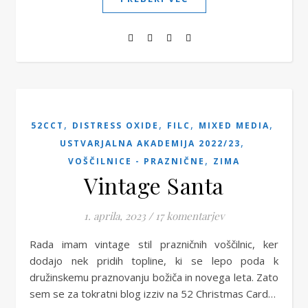
,
,
,
,
52CCT
DISTRESS OXIDE
FILC
MIXED MEDIA
,
USTVARJALNA AKADEMIJA 2022/23
,
VOŠČILNICE - PRAZNIČNE
ZIMA
Vintage Santa
1. aprila, 2023
/
17 komentarjev
Rada imam vintage stil prazničnih voščilnic, ker
dodajo nek pridih topline, ki se lepo poda k
družinskemu praznovanju božiča in novega leta. Zato
sem se za tokratni blog izziv na 52 Christmas Card…