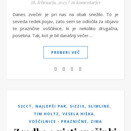
28. februarja, 2023
/
26 komentarjev
Danes zvečer je pri nas na obali snežilo. To je
seveda redek pojav, zato sem se odločila za objavo
te praznične voščilnice, ki je nekoliko drugačna,
posebna. Tak, kot je bil današnji večer.…
PREBERI VEČ
,
,
,
,
52CCT
NAJLEPŠI PAR
SIZZIX
SLIMLINE
,
,
TIM HOLTZ
VESELA HIŠKA
,
VOŠČILNICE - PRAZNIČNE
ZIMA