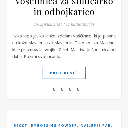
Voščilnica za smučarko
in odbojkarico
26. aprila, 2023
/
12 komentarjev
Kako lepo je, ko lahko izdelam voščilnico, ki je pisana
na kožo slavljencu ali slavljenki. Tako kot za Martino,
ki je praznovala svojih 40. let. Martina je športnica po
duhu. Pozimi svoj prosti…
PREBERI VEČ
,
,
,
52CCT
EMBOSSING POWDER
NAJLEPŠI PAR