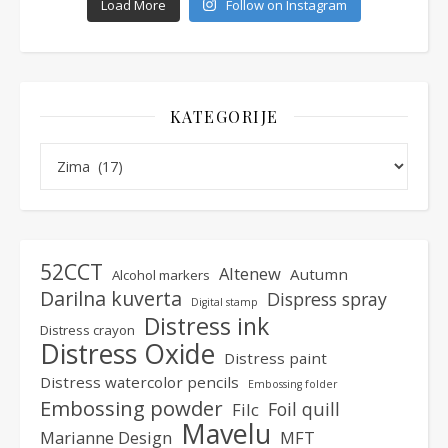
Load More
Follow on Instagram
KATEGORIJE
Kategorije
52CCT
Altenew
Autumn
Alcohol markers
Darilna kuverta
Dispress spray
Digital stamp
Distress ink
Distress crayon
Distress Oxide
Distress paint
Distress watercolor pencils
Embossing folder
Embossing powder
Foil quill
Filc
Mavelu
Marianne Design
MFT