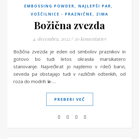
,
,
EMBOSSING POWDER
NAJLEPŠI PAR
,
VOŠČILNICE - PRAZNIČNE
ZIMA
Božična zvezda
4. decembra, 2022
/
30 komentarjev
Božična zvezda je eden od simbolov praznikov in
gotovo bo tudi letos okrasila marsikatero
stanovanje. Največkrat jo najdemo v rdeči barvi,
seveda pa obstajajo tudi v različnih odtenkih, od
roza do modrih 💫.…
PREBERI VEČ