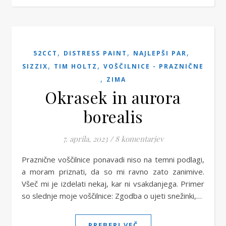
,
,
,
52CCT
DISTRESS PAINT
NAJLEPŠI PAR
,
,
SIZZIX
TIM HOLTZ
VOŠČILNICE - PRAZNIČNE
,
ZIMA
Okrasek in aurora
borealis
7. aprila, 2023
/
8 komentarjev
Praznične voščilnice ponavadi niso na temni podlagi,
a moram priznati, da so mi ravno zato zanimive.
Všeč mi je izdelati nekaj, kar ni vsakdanjega. Primer
so slednje moje voščilnice: Zgodba o ujeti snežinki,…
PREBERI VEČ