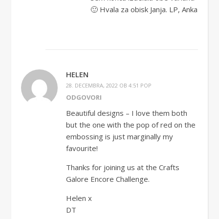
🙂 Hvala za obisk Janja. LP, Anka
HELEN
28. DECEMBRA, 2022 OB 4:51 POP
ODGOVORI
Beautiful designs – I love them both
but the one with the pop of red on the
embossing is just marginally my
favourite!
Thanks for joining us at the Crafts
Galore Encore Challenge.
Helen x
DT