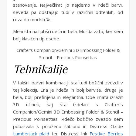
stanovanje. Največkrat jo najdemo v rdeči barvi,
seveda pa obstajajo tudi v različnih odtenkih, od
roza do modrih 💫.
Meni sta najljubši rdeča in bela. Morda zato, ker sem
bolj klasičen tip osebe.
Crafter’s Companion/Gemini 3D Embossing Folder &
Stencil – Precious Poinsettias
Tehnikalije
V takšni barvni kombinaciji sta tudi božični zvezdi v
tej kolekciji. Ena je rdeča in bolj barvita, druga je
bela, bolj prefinjena in elegantna. Obe imata izrazit
3D učinek, saj sta izdelani s Crafter’s
Companion/Gemini 3D Embossing Folder & Stencil –
Precious Poinsettias. Rdečo božično zvezdo sem
pobarvala s priloženo šablono in Distress Oxide
Lumberjack plaid
ter Distress Ink
Festive Berries