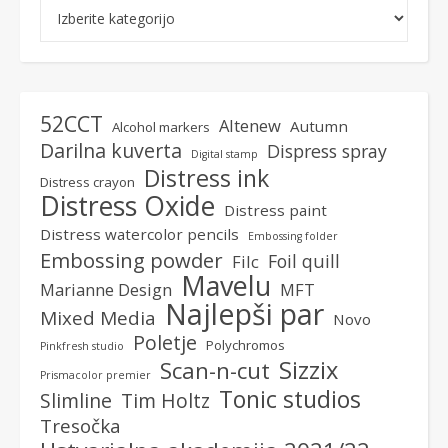
Kategorije
52CCT
Altenew
Autumn
Alcohol markers
Darilna kuverta
Dispress spray
Digital stamp
Distress ink
Distress crayon
Distress Oxide
Distress paint
Distress watercolor pencils
Embossing folder
Embossing powder
Foil quill
Filc
Mavelu
Marianne Design
MFT
Najlepši par
Mixed Media
Novo
Poletje
Polychromos
Pinkfresh studio
Sizzix
Scan-n-cut
Prismacolor premier
Tonic studios
Slimline
Tim Holtz
Tresočka