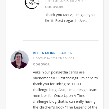
9. DECEMBRA, 2022 OB 7:09 POP
ODGOVORI
Thank you Mervi, I’m glad you
like it. Best regards, Anka
BECCA MORRIS SADLER
6. DECEMBRA, 2022 OB 6:54 DOP
ODGOVORI
Anka: Your poinsettia cards are
phenomenal!! Outstanding!!! I’m here to
thank you for linking to THICC
challenge blog! Also, I’m a design team
member for Once Upon A Time
challenge blog that is currently having
the children’s book “The Legend of the