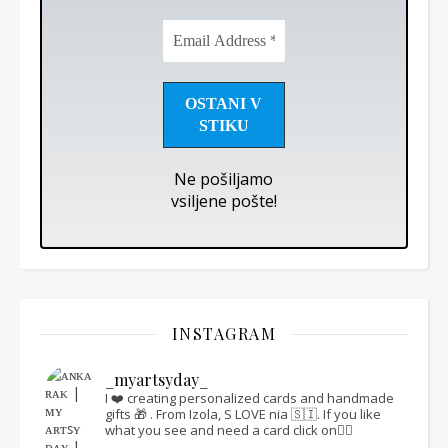
Email
Address
*
Ne pošiljamo
vsiljene pošte!
INSTAGRAM
_myartsyday_
I ❤️ creating personalized cards and handmade
gifts 🎁 .
From Izola, S LOVE nia 🇸🇮.
If you like
what you see and need a card click on👇🏻