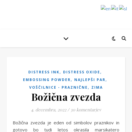
,
,
DISTRESS INK
DISTRESS OXIDE
,
,
EMBOSSING POWDER
NAJLEPŠI PAR
,
VOŠČILNICE - PRAZNIČNE
ZIMA
Božična zvezda
4. decembra, 2022
/
30 komentarjev
Božična zvezda je eden od simbolov praznikov in
gotovo bo tudi letos okrasila marsikatero