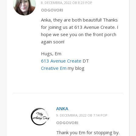
8. DECEMBRA, 2022 OB 8:23 POP
ODGOVORI
Anka, they are both beautiful! Thanks
for joining us at 613 Avenue Create. I
hope we see you on the front porch
again soon!
Hugs, Em
613 Avenue Create
DT
Creative Em
my blog
ANKA
9. DECEMBRA, 2022 OB 7:14 POP
ODGOVORI
Thank you Em for stopping by.