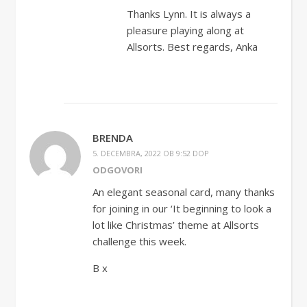
Thanks Lynn. It is always a
pleasure playing along at
Allsorts. Best regards, Anka
BRENDA
5. DECEMBRA, 2022 OB 9:52 DOP
ODGOVORI
An elegant seasonal card, many thanks
for joining in our ‘It beginning to look a
lot like Christmas’ theme at Allsorts
challenge this week.
B x