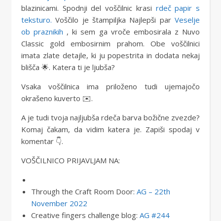
blazinicami. Spodnji del voščilnic krasi
rdeč papir s
teksturo.
Voščilo je štampiljka Najlepši par
Veselje
ob praznikih
, ki sem ga vroče embosirala z Nuvo
Classic gold embosirnim prahom. Obe voščilnici
imata zlate detajle, ki ju popestrita in dodata nekaj
blišča 🌟. Katera ti je ljubša?
Vsaka voščilnica ima priloženo tudi ujemajočo
okrašeno kuverto ✉️.
A je tudi tvoja najljubša rdeča barva božične zvezde?
Komaj čakam, da vidim katera je. Zapiši spodaj v
komentar 👇.
VOŠČILNICO PRIJAVLJAM NA:
Through the Craft Room Door:
AG – 22th
November 2022
Creative fingers challenge blog:
AG #244