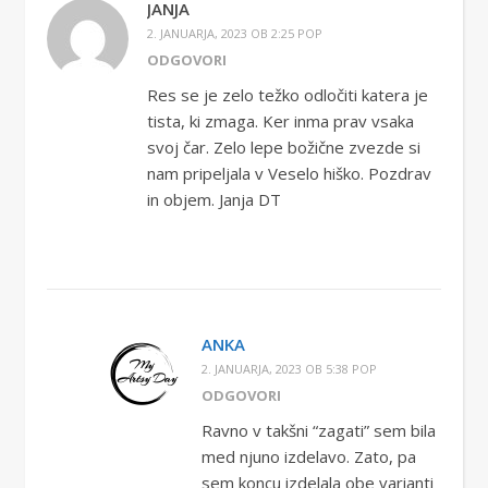
JANJA
2. JANUARJA, 2023 OB 2:25 POP
ODGOVORI
Res se je zelo težko odločiti katera je
tista, ki zmaga. Ker inma prav vsaka
svoj čar. Zelo lepe božične zvezde si
nam pripeljala v Veselo hiško. Pozdrav
in objem. Janja DT
ANKA
2. JANUARJA, 2023 OB 5:38 POP
ODGOVORI
Ravno v takšni “zagati” sem bila
med njuno izdelavo. Zato, pa
sem koncu izdelala obe varianti