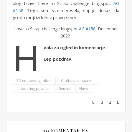
blog Izzivu Love to Scrap challenge blogspot:
AG
#158
. Tega sem vzelo vesela, saj je dokaz, da
gredo moji izdelki v pravo smer.
Love to Scrap challenge blogspot
AG #158
, December
H
2022
vala za ogled in komentarje.
Lep pozdrav.
3D embossing folder
Crafters companion
embossing powder
Gemini
Nuvo
30 KOMENTARJEV