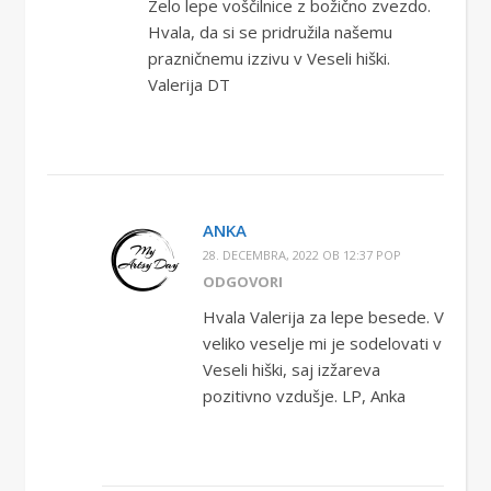
Zelo lepe voščilnice z božično zvezdo.
Hvala, da si se pridružila našemu
prazničnemu izzivu v Veseli hiški.
Valerija DT
ANKA
28. DECEMBRA, 2022 OB 12:37 POP
ODGOVORI
Hvala Valerija za lepe besede. V
veliko veselje mi je sodelovati v
Veseli hiški, saj izžareva
pozitivno vzdušje. LP, Anka