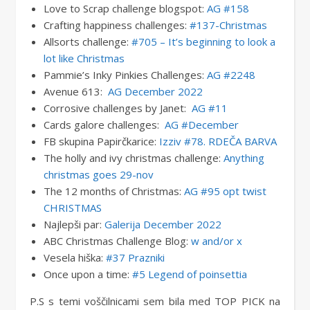
Love to Scrap challenge blogspot:
AG #158
Crafting happiness challenges:
#137-Christmas
Allsorts challenge:
#705 – It’s beginning to look a
lot like Christmas
Pammie’s Inky Pinkies Challenges:
AG #2248
Avenue 613: ​​
AG December 2022
Corrosive challenges by Janet:
AG #11
Cards galore challenges:
AG #December
FB skupina Papirčkarice:
Izziv #78. RDEČA BARVA
The holly and ivy christmas challenge:
Anything
christmas goes 29-nov
The 12 months of Christmas:
AG #95 opt twist
CHRISTMAS
Najlepši par:
Galerija December 2022
ABC Christmas Challenge Blog:
w and/or x
Vesela hiška:
#37 Prazniki
Once upon a time:
#5 Legend of poinsettia
P.S s temi voščilnicami sem bila med TOP PICK na