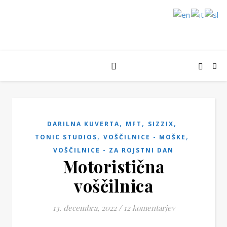
,
,
,
DARILNA KUVERTA
MFT
SIZZIX
,
,
TONIC STUDIOS
VOŠČILNICE - MOŠKE
VOŠČILNICE - ZA ROJSTNI DAN
Motoristična
voščilnica
13. decembra, 2022
/
12 komentarjev