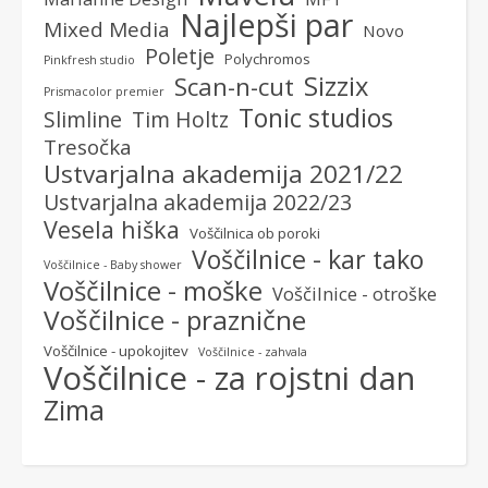
Najlepši par
Mixed Media
Novo
Poletje
Polychromos
Pinkfresh studio
Sizzix
Scan-n-cut
Prismacolor premier
Tonic studios
Slimline
Tim Holtz
Tresočka
Ustvarjalna akademija 2021/22
Ustvarjalna akademija 2022/23
Vesela hiška
Voščilnica ob poroki
Voščilnice - kar tako
Voščilnice - Baby shower
Voščilnice - moške
Voščilnice - otroške
Voščilnice - praznične
Voščilnice - upokojitev
Voščilnice - zahvala
Voščilnice - za rojstni dan
Zima