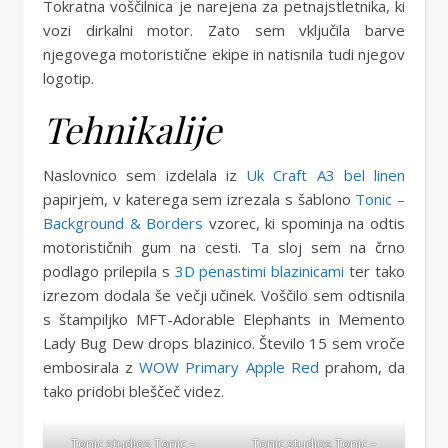
Tokratna voščilnica je narejena za petnajstletnika, ki
vozi dirkalni motor. Zato sem vključila barve
njegovega motoristične ekipe in natisnila tudi njegov
logotip.
Tehnikalije
Naslovnico sem izdelala iz
Uk Craft A3 bel linen
papirjem, v katerega sem izrezala s šablono
Tonic –
Background & Borders
vzorec, ki spominja na odtis
motorističnih gum na cesti. Ta sloj sem na črno
podlago prilepila s
3D penastimi blazinicami
ter tako
izrezom dodala še večji učinek. Voščilo sem odtisnila
s štampiljko MFT-Adorable Elephants in Memento
Lady Bug Dew drops blazinico. Število 15 sem vroče
embosirala z
WOW Primary Apple Red
prahom, da
tako pridobi bleščeč videz.
Tonic studios
Tonic –
Tonic studios
Tonic –