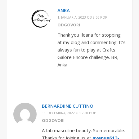
ANKA
1. JANUARJA, 2023 OB 8:56 POP
ODGOVORI
Thank you Ileana for stopping
at my blog and commenting. It’s
always fun to play at Crafts
Galore Encore challenge. BR,
Anka
BERNARDIINE CUTTINO
18. DECEMBRA, 2022 OB 7:20 POP
ODGOVORI
A fab masculine beauty. So memorable.
Thanks for joining us at
avenue613-