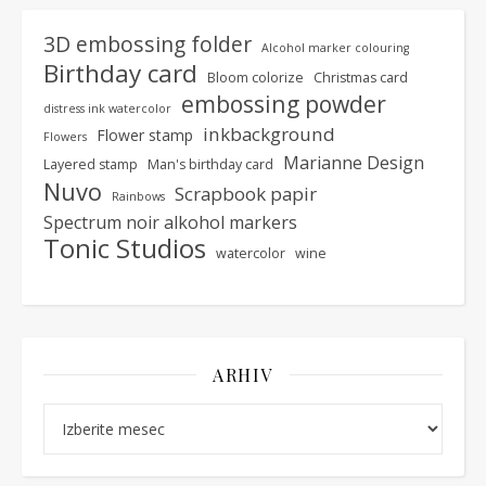
3D embossing folder
Alcohol marker colouring
Birthday card
Bloom colorize
Christmas card
embossing powder
distress ink watercolor
inkbackground
Flower stamp
Flowers
Marianne Design
Layered stamp
Man's birthday card
Nuvo
Scrapbook papir
Rainbows
Spectrum noir alkohol markers
Tonic Studios
watercolor
wine
ARHIV
Arhiv