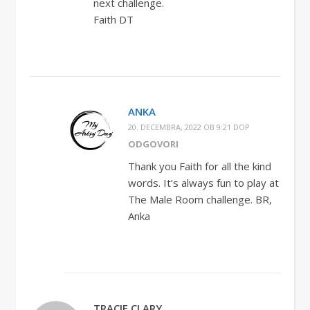
next challenge.
Faith DT
ANKA
20. DECEMBRA, 2022 OB 9:21 DOP
ODGOVORI
Thank you Faith for all the kind
words. It’s always fun to play at
The Male Room challenge. BR,
Anka
TRACIE CLARY