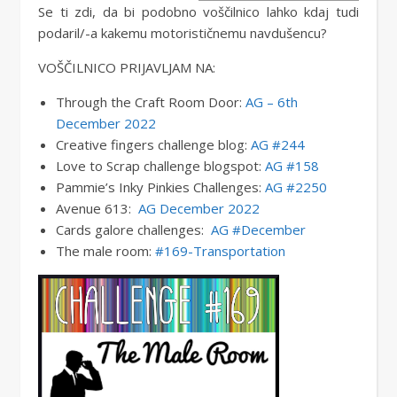
Se ti zdi, da bi podobno voščilnico lahko kdaj tudi
podaril/-a kakemu motorističnemu navdušencu?
VOŠČILNICO PRIJAVLJAM NA:
Through the Craft Room Door:
AG – 6th
December 2022
Creative fingers challenge blog:
AG #244
Love to Scrap challenge blogspot:
AG #158
Pammie’s Inky Pinkies Challenges:
AG #2250
Avenue 613: ​​
AG December 2022
Cards galore challenges:
AG #December
The male room:
#169-Transportation