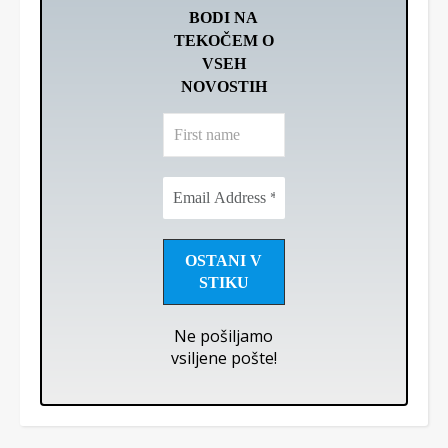
BODI NA
TEKOČEM O
VSEH
NOVOSTIH
First
name
Email
Address
*
Ne pošiljamo
vsiljene pošte!