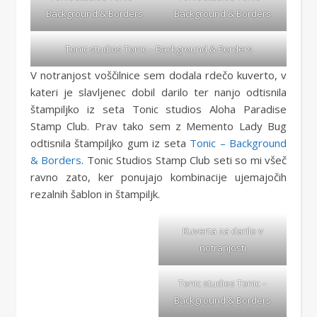
Background & Borders
Background & Borders
Tonic studios
Tonic – Background & Borders
V notranjost voščilnice sem dodala rdečo kuverto, v
kateri je slavljenec dobil darilo ter nanjo odtisnila
štampiljko iz seta Tonic studios Aloha Paradise
Stamp Club. Prav tako sem z Memento Lady Bug
odtisnila štampiljko gum iz seta
Tonic – Background
& Borders
. Tonic Studios Stamp Club seti so mi všeč
ravno zato, ker ponujajo kombinacije ujemajočih
rezalnih šablon in štampiljk.
Kuverta za darilo v
notranjosti
Tonic studios
Tonic –
Background & Borders