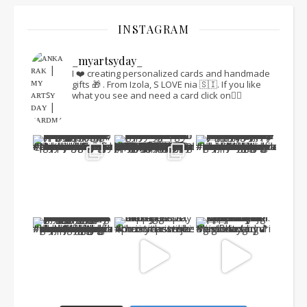
INSTAGRAM
_myartsyday_
I ❤️ creating personalized cards and handmade
gifts 🎁 .
From Izola, S LOVE nia 🇸🇮.
If you like
what you see and need a card click on👇🏻