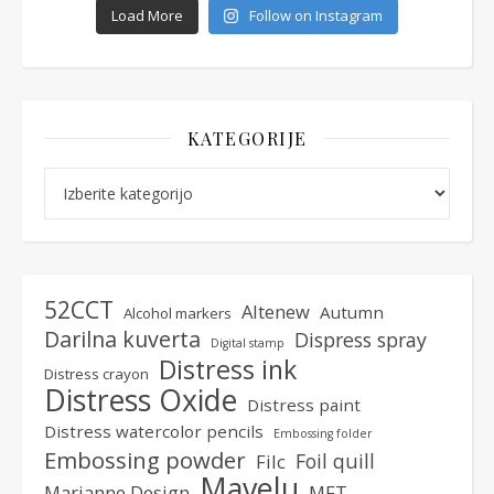
Load More
Follow on Instagram
KATEGORIJE
Kategorije
52CCT
Altenew
Autumn
Alcohol markers
Darilna kuverta
Dispress spray
Digital stamp
Distress ink
Distress crayon
Distress Oxide
Distress paint
Distress watercolor pencils
Embossing folder
Embossing powder
Foil quill
Filc
Mavelu
Marianne Design
MFT