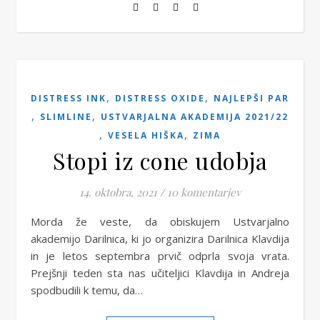
,
,
DISTRESS INK
DISTRESS OXIDE
NAJLEPŠI PAR
,
,
SLIMLINE
USTVARJALNA AKADEMIJA 2021/22
,
,
VESELA HIŠKA
ZIMA
Stopi iz cone udobja
14. oktobra, 2021
/
10 komentarjev
Morda že veste, da obiskujem Ustvarjalno
akademijo Darilnica, ki jo organizira Darilnica Klavdija
in je letos septembra prvič odprla svoja vrata.
Prejšnji teden sta nas učiteljici Klavdija in Andreja
spodbudili k temu, da…