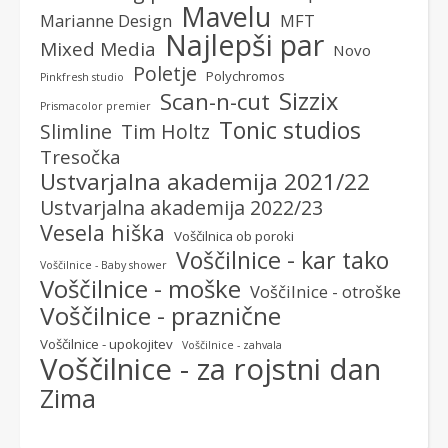
Mavelu
Marianne Design
MFT
Najlepši par
Mixed Media
Novo
Poletje
Polychromos
Pinkfresh studio
Sizzix
Scan-n-cut
Prismacolor premier
Tonic studios
Slimline
Tim Holtz
Tresočka
Ustvarjalna akademija 2021/22
Ustvarjalna akademija 2022/23
Vesela hiška
Voščilnica ob poroki
Voščilnice - kar tako
Voščilnice - Baby shower
Voščilnice - moške
Voščilnice - otroške
Voščilnice - praznične
Voščilnice - upokojitev
Voščilnice - zahvala
Voščilnice - za rojstni dan
Zima