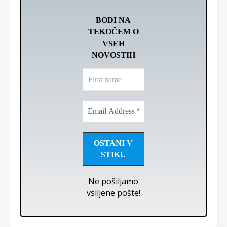
BODI NA
TEKOČEM O
VSEH
NOVOSTIH
First
name
Email
Address
*
Ne pošiljamo
vsiljene pošte!