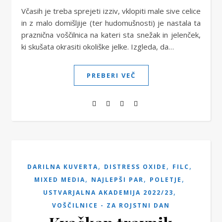
Včasih je treba sprejeti izziv, vklopiti male sive celice
in z malo domišljije (ter hudomušnosti) je nastala ta
praznična voščilnica na kateri sta snežak in jelenček,
ki skušata okrasiti okoliške jelke. Izgleda, da…
PREBERI VEČ
,
,
,
DARILNA KUVERTA
DISTRESS OXIDE
FILC
,
,
,
MIXED MEDIA
NAJLEPŠI PAR
POLETJE
,
USTVARJALNA AKADEMIJA 2022/23
VOŠČILNICE - ZA ROJSTNI DAN