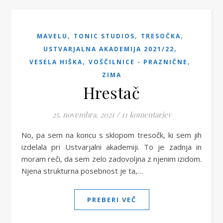
,
,
,
MAVELU
TONIC STUDIOS
TRESOČKA
,
USTVARJALNA AKADEMIJA 2021/22
,
,
VESELA HIŠKA
VOŠČILNICE - PRAZNIČNE
ZIMA
Hrestač
25. novembra, 2021
/
11 komentarjev
No, pa sem na koncu s sklopom tresočk, ki sem jih
izdelala pri Ustvarjalni akademiji. To je zadnja in
moram reči, da sem zelo zadovoljna z njenim izidom.
Njena strukturna posebnost je ta,…
PREBERI VEČ