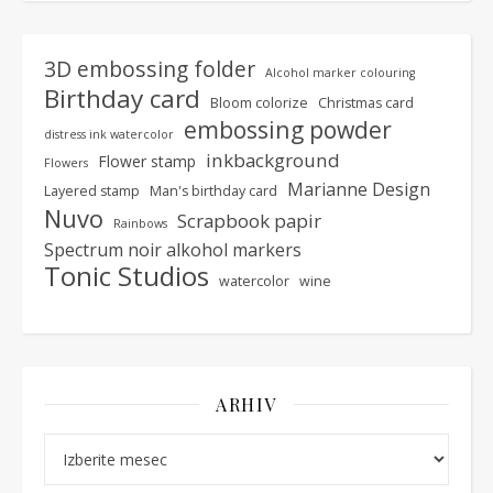
3D embossing folder
Alcohol marker colouring
Birthday card
Bloom colorize
Christmas card
embossing powder
distress ink watercolor
inkbackground
Flower stamp
Flowers
Marianne Design
Layered stamp
Man's birthday card
Nuvo
Scrapbook papir
Rainbows
Spectrum noir alkohol markers
Tonic Studios
watercolor
wine
ARHIV
Arhiv