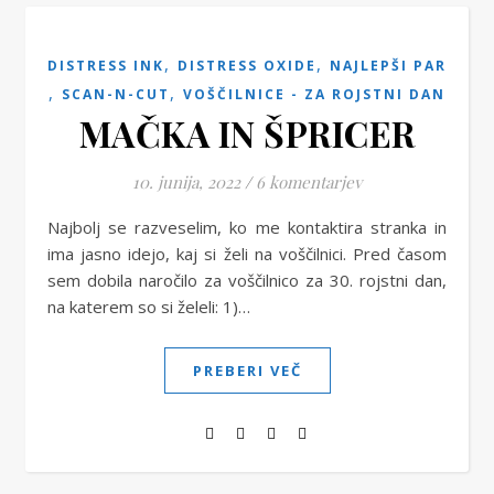
,
,
DISTRESS INK
DISTRESS OXIDE
NAJLEPŠI PAR
,
,
SCAN-N-CUT
VOŠČILNICE - ZA ROJSTNI DAN
MAČKA IN ŠPRICER
10. junija, 2022
/
6 komentarjev
Najbolj se razveselim, ko me kontaktira stranka in
ima jasno idejo, kaj si želi na voščilnici. Pred časom
sem dobila naročilo za voščilnico za 30. rojstni dan,
na katerem so si želeli: 1)…
PREBERI VEČ