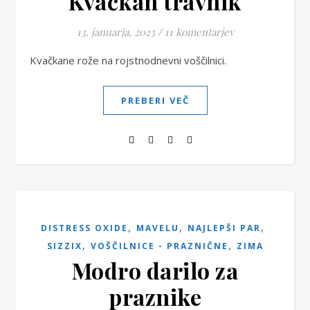
Kvačkan travnik
13. januarja, 2023
/
11 komentarjev
Kvačkane rože na rojstnodnevni voščilnici.
PREBERI VEČ
,
,
,
DISTRESS OXIDE
MAVELU
NAJLEPŠI PAR
,
,
SIZZIX
VOŠČILNICE - PRAZNIČNE
ZIMA
Modro darilo za
praznike