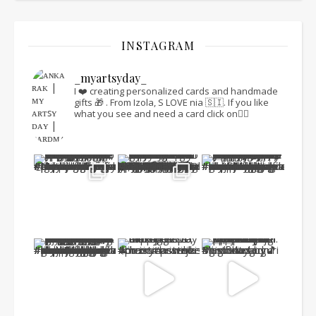
INSTAGRAM
_myartsyday_
I ❤️ creating personalized cards and handmade
gifts 🎁 .
From Izola, S LOVE nia 🇸🇮.
If you like
what you see and need a card click on👇🏻