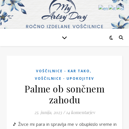
,
VOŠČILNICE - KAR TAKO
VOŠČILNICE - UPOKOJITEV
Palme ob sončnem
zahodu
25. junija, 2023
/
14 komentarjev
🎵 Živce mi para in spravlja me v obupkislo vreme in