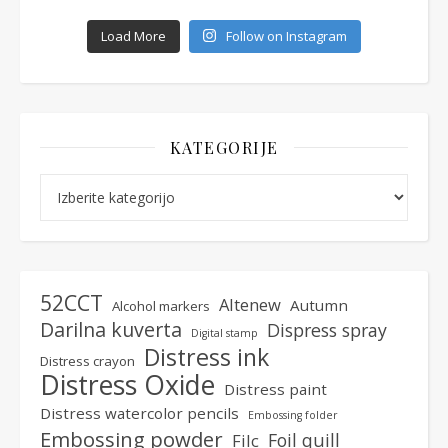
Load More
Follow on Instagram
KATEGORIJE
Kategorije
52CCT
Altenew
Autumn
Alcohol markers
Darilna kuverta
Dispress spray
Digital stamp
Distress ink
Distress crayon
Distress Oxide
Distress paint
Distress watercolor pencils
Embossing folder
Embossing powder
Foil quill
Filc