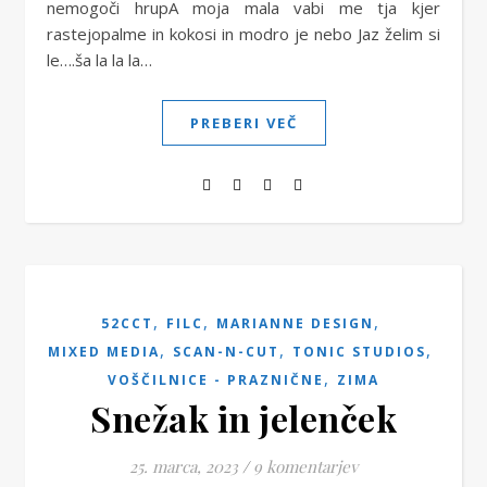
nemogoči hrupA moja mala vabi me tja kjer
rastejopalme in kokosi in modro je nebo Jaz želim si
le….ša la la la…
PREBERI VEČ
,
,
,
52CCT
FILC
MARIANNE DESIGN
,
,
,
MIXED MEDIA
SCAN-N-CUT
TONIC STUDIOS
,
VOŠČILNICE - PRAZNIČNE
ZIMA
Snežak in jelenček
25. marca, 2023
/
9 komentarjev