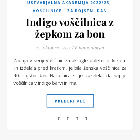
,
USTVARJALNA AKADEMIJA 2022/23
VOŠČILNICE - ZA ROJSTNI DAN
Indigo voščilnica z
žepkom za bon
22. oktobra, 2022
/
6 komentarjev
Zadnja v seriji voščilnic za okrogle obletnice, ki sem
jih izdelala pred kratkim, je bila ženska voščilnica za
40. rojstni dan. Naročnica si je zaželela, da naj je
voščilnica v indigo barvi in ima…
PREBERI VEČ