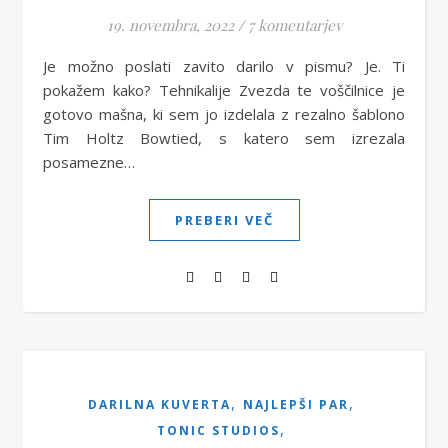
19. novembra, 2022
/
7 komentarjev
Je možno poslati zavito darilo v pismu? Je. Ti
pokažem kako? Tehnikalije Zvezda te voščilnice je
gotovo mašna, ki sem jo izdelala z rezalno šablono
Tim Holtz Bowtied, s katero sem izrezala
posamezne…
PREBERI VEČ
,
,
DARILNA KUVERTA
NAJLEPŠI PAR
,
TONIC STUDIOS