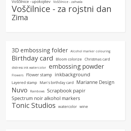
Voščilnice - upokojitev
Voščilnice - zahvala
Voščilnice - za rojstni dan
Zima
3D embossing folder
Alcohol marker colouring
Birthday card
Bloom colorize
Christmas card
embossing powder
distress ink watercolor
inkbackground
Flower stamp
Flowers
Marianne Design
Layered stamp
Man's birthday card
Nuvo
Scrapbook papir
Rainbows
Spectrum noir alkohol markers
Tonic Studios
watercolor
wine