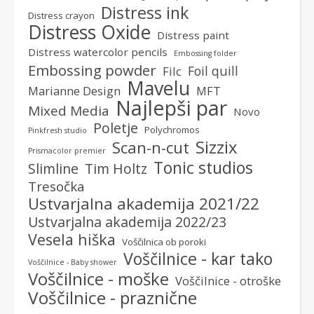
Distress ink
Distress crayon
Distress Oxide
Distress paint
Distress watercolor pencils
Embossing folder
Embossing powder
Foil quill
Filc
Mavelu
Marianne Design
MFT
Najlepši par
Mixed Media
Novo
Poletje
Polychromos
Pinkfresh studio
Sizzix
Scan-n-cut
Prismacolor premier
Tonic studios
Slimline
Tim Holtz
Tresočka
Ustvarjalna akademija 2021/22
Ustvarjalna akademija 2022/23
Vesela hiška
Voščilnica ob poroki
Voščilnice - kar tako
Voščilnice - Baby shower
Voščilnice - moške
Voščilnice - otroške
Voščilnice - praznične