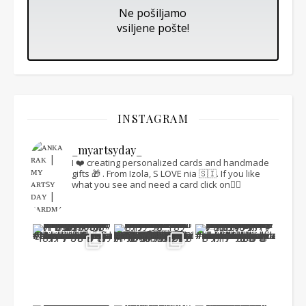
Ne pošiljamo
vsiljene pošte!
INSTAGRAM
_myartsyday_
I ❤️ creating personalized cards and handmade
gifts 🎁 .
From Izola, S LOVE nia 🇸🇮.
If you like
what you see and need a card click on👇🏻