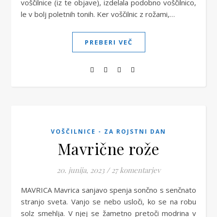
voščilnice (iz te objave), izdelala podobno voščilnico,
le v bolj poletnih tonih. Ker voščilnic z rožami,…
PREBERI VEČ
VOŠČILNICE - ZA ROJSTNI DAN
Mavrične rože
20. junija, 2023
/
27 komentarjev
MAVRICA Mavrica sanjavo spenja sončno s senčnato
stranjo sveta. Vanjo se nebo usloči, ko se na robu
solz smehlja. V njej se žametno pretoči modrina v