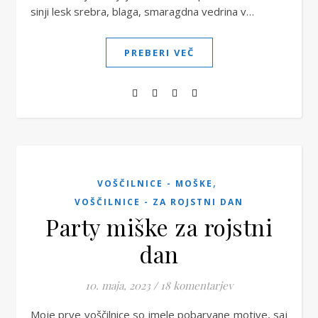
sinji lesk srebra, blaga, smaragdna vedrina v…
PREBERI VEČ
,
VOŠČILNICE - MOŠKE
VOŠČILNICE - ZA ROJSTNI DAN
Party miške za rojstni
dan
10. maja, 2023
/
18 komentarjev
Moje prve voščilnice so imele pobarvane motive, saj