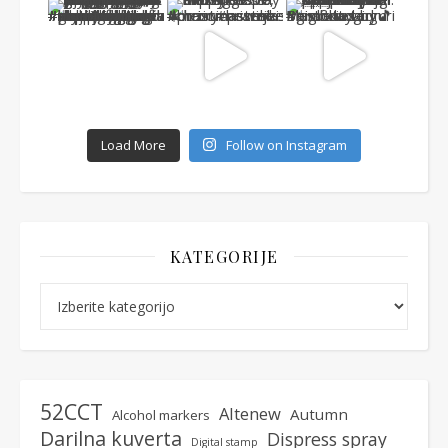
Load More
Follow on Instagram
KATEGORIJE
Kategorije
52CCT
Altenew
Autumn
Alcohol markers
Darilna kuverta
Dispress spray
Digital stamp