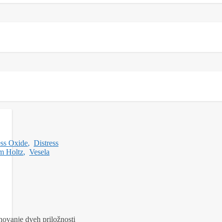
ess Oxide
,
Distress
m Holtz
,
Vesela
znovanje dveh priložnosti