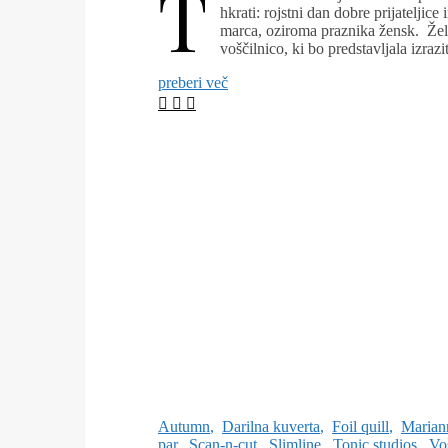
T
hkrati: rojstni dan dobre prijateljice
marca, oziroma praznika žensk. Žele
voščilnico, ki bo predstavljala izra
preberi več
Autumn
,
Darilna kuverta
,
Foil quill
,
Marian
par
,
Scan-n-cut
,
Slimline
,
Tonic studios
,
Voš