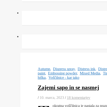
Autumn
,
Dispress spray
,
Distress ink
,
Distr
paint
,
Embossing powder
,
Mixed Media
,
Ti
hiška
,
Voščilnice - kar tako
Zajemi sapo in se nasmej
/
10. marca, 2023
/
18 komentarjev
okratna voščilnica je nastala za pra