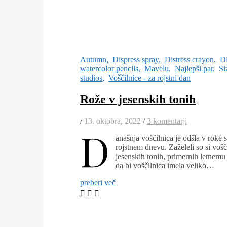
Autumn
,
Dispress spray
,
Distress crayon
,
Di
watercolor pencils
,
Mavelu
,
Najlepši par
,
Si
studios
,
Voščilnice - za rojstni dan
Rože v jesenskih tonih
/
13. oktobra, 2022
/
3 komentarji
D
anašnja voščilnica je odšla v roke 
rojstnem dnevu. Zaželeli so si vošč
jesenskih tonih, primernih letnemu č
da bi voščilnica imela veliko…
preberi več