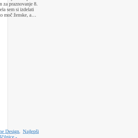
 in za praznovanje 8.
la sem si izdelati
zito moč ženske, a…
ne Design
,
Najlepši
čilnice -