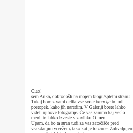
Ciao!
sem Anka, dobrodošli na mojem blogu/spletni strani!
Tukaj bom z vami delila vse svoje
kreacije
in tudi
postopek, kako jih naredim. V Galeriji boste lahko
videli njihove fotografije. Če vas zanima kaj več o
meni, to lahko izveste v zavihku O meni…
Upam, da bo ta stran tudi za vas zatočišče pred
vsakdanjim vrvežem, tako kot je to zame. Zahvaljuje