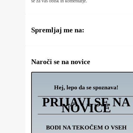
se za vaš obisk in komentarje.
Spremljaj me na:
Naroči se na novice
Hej, lepo da se spoznava!
PRIJAVI SE NA
NOVICE
BODI NA TEKOČEM O VSEH