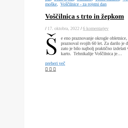
moške
,
Voščilnice - za rojstni dan
Voščilnica s trto in žepkom
/
17. oktobra, 2022
/
6 komentarjev
Š
e eno praznovanje okrogle obletnice, 
praznoval svojih 60 let. Za darilo je 
zato je bilo najbolj praktično izdelat
karto. Tehnikalije Voščilnica je…
preberi več