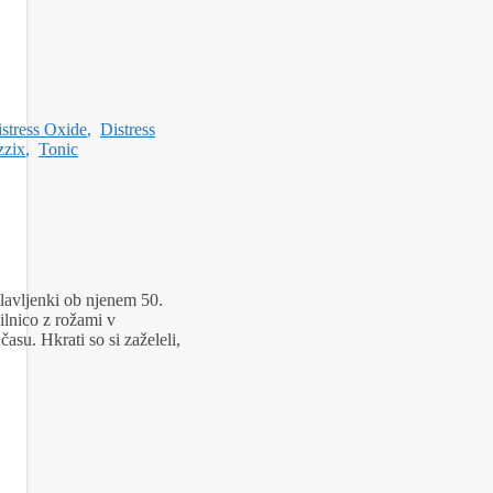
stress Oxide
,
Distress
zzix
,
Tonic
slavljenki ob njenem 50.
ilnico z rožami v
asu. Hkrati so si zaželeli,