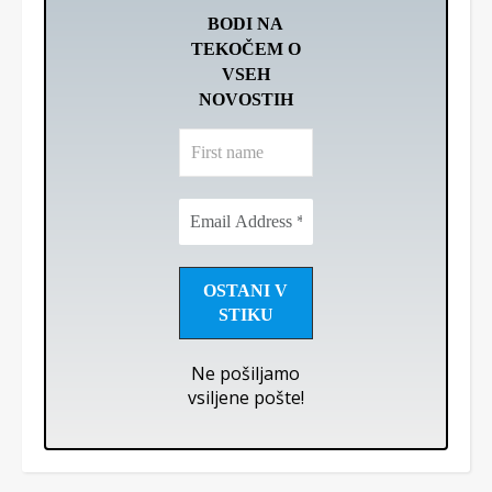
BODI NA
TEKOČEM O
VSEH
NOVOSTIH
First
name
Email
Address
*
Ne pošiljamo
vsiljene pošte!