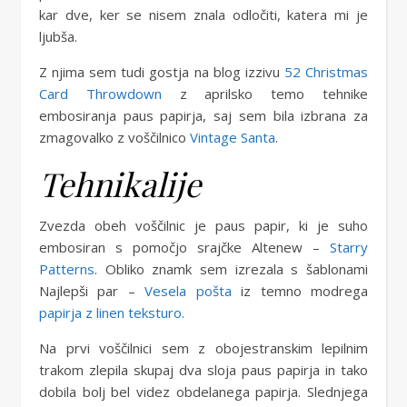
kar dve, ker se nisem znala odločiti, katera mi je
ljubša.
Z njima sem tudi gostja na blog izzivu
52 Christmas
Card Throwdown
z aprilsko temo tehnike
embosiranja paus papirja, saj sem bila izbrana za
zmagovalko z voščilnico
Vintage Santa
.
Tehnikalije
Zvezda obeh voščilnic je paus papir, ki je suho
embosiran s pomočjo srajčke Altenew –
Starry
Patterns
. Obliko znamk sem izrezala s šablonami
Najlepši par –
Vesela pošta
iz temno modrega
papirja z linen teksturo.
Na prvi voščilnici sem z obojestranskim lepilnim
trakom zlepila skupaj dva sloja paus papirja in tako
dobila bolj bel videz obdelanega papirja. Slednjega