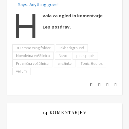
H
Says: Anything goes!
vala za ogled in komentarje.
Lep pozdrav.
3D embossing folder
inkbackground
Novoletna voščilnica
Nuvo
paus papir
Praznična voščilnica
snežinke
Tonic Studios
vellum
14 KOMENTARJEV