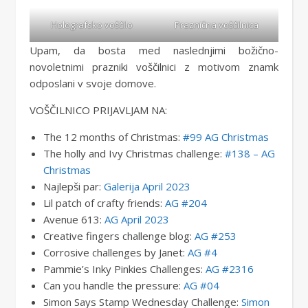
Holografsko voščilo
Praznična voščilnica
Upam, da bosta med naslednjimi božično-
novoletnimi prazniki voščilnici z motivom znamk
odposlani v svoje domove.
VOŠČILNICO PRIJAVLJAM NA:
The 12 months of Christmas:
#99 AG Christmas
The holly and Ivy Christmas challenge:
#138 – AG
Christmas
Najlepši par:
Galerija April 2023
Lil patch of crafty friends:
AG #204
Avenue 613: ​​
AG April 2023
Creative fingers challenge blog:
AG #253
Corrosive challenges by Janet:
AG #4
Pammie’s Inky Pinkies Challenges:
AG #2316
Can you handle the pressure:
AG #04
Simon Says Stamp Wednesday Challenge:
Simon