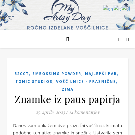
,
,
,
52CCT
EMBOSSING POWDER
NAJLEPŠI PAR
,
,
TONIC STUDIOS
VOŠČILNICE - PRAZNIČNE
ZIMA
Znamke iz paus papirja
25. aprila, 2023
/
14 komentarjev
Danes vam pokažem dve praznični voščilnici, ki imata
podobno tematiko znamke in snežink. Ustvarila sem