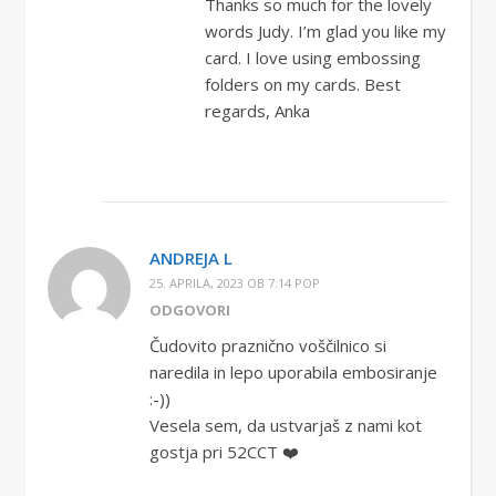
Thanks so much for the lovely
words Judy. I’m glad you like my
card. I love using embossing
folders on my cards. Best
regards, Anka
ANDREJA L
25. APRILA, 2023 OB 7:14 POP
ODGOVORI
Čudovito praznično voščilnico si
naredila in lepo uporabila embosiranje
:-))
Vesela sem, da ustvarjaš z nami kot
gostja pri 52CCT ❤️