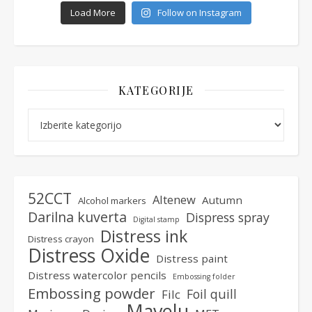
Load More
Follow on Instagram
KATEGORIJE
Kategorije
52CCT
Altenew
Autumn
Alcohol markers
Darilna kuverta
Dispress spray
Digital stamp
Distress ink
Distress crayon
Distress Oxide
Distress paint
Distress watercolor pencils
Embossing folder
Embossing powder
Foil quill
Filc
Mavelu