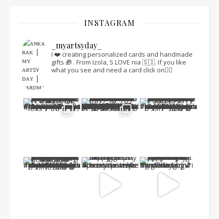
INSTAGRAM
_myartsyday_
I ❤️ creating personalized cards and handmade
gifts 🎁 .
From Izola, S LOVE nia 🇸🇮.
If you like
what you see and need a card click on👇🏻