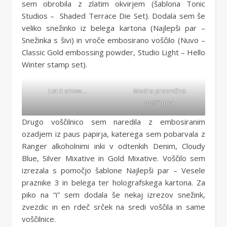
sem obrobila z zlatim okvirjem (šablona Tonic
Studios – Shaded Terrace Die Set). Dodala sem še
veliko snežinko iz belega kartona (Najlepši par –
Snežinka s šivi) in vroče embosirano voščilo (Nuvo –
Classic Gold embossing powder, Studio Light – Hello
Winter stamp set).
Let it snow…
Modra praznična
voščilnica
Drugo voščilnico sem naredila z embosiranim
ozadjem iz paus papirja, katerega sem pobarvala z
Ranger alkoholnimi inki v odtenkih Denim, Cloudy
Blue, Silver Mixative in Gold Mixative. Voščilo sem
izrezala s pomočjo šablone Najlepši par – Vesele
praznike 3 in belega ter holografskega kartona. Za
piko na “i” sem dodala še nekaj izrezov snežink,
zvezdic in en rdeč srček na sredi voščila in same
voščilnice.