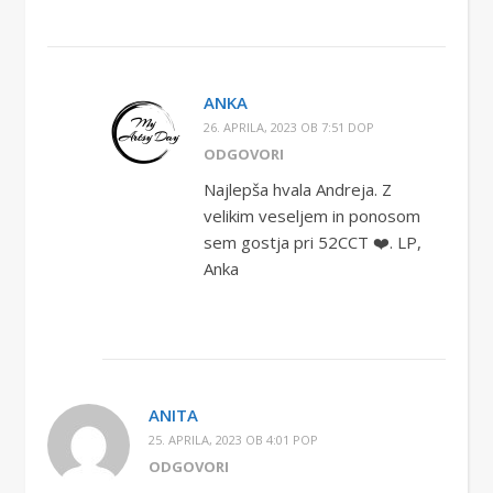
ANKA
26. APRILA, 2023 OB 7:51 DOP
ODGOVORI
Najlepša hvala Andreja. Z
velikim veseljem in ponosom
sem gostja pri 52CCT ❤️. LP,
Anka
ANITA
25. APRILA, 2023 OB 4:01 POP
ODGOVORI