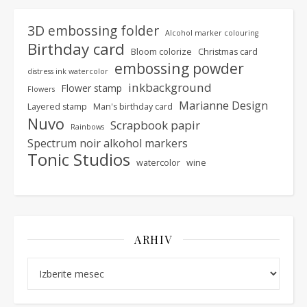
3D embossing folder
Alcohol marker colouring
Birthday card
Bloom colorize
Christmas card
embossing powder
distress ink watercolor
inkbackground
Flower stamp
Flowers
Marianne Design
Layered stamp
Man's birthday card
Nuvo
Scrapbook papir
Rainbows
Spectrum noir alkohol markers
Tonic Studios
watercolor
wine
ARHIV
Arhiv