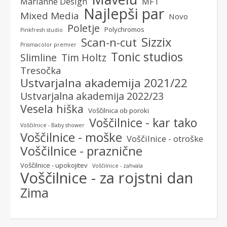
Marianne Design
MFT
Najlepši par
Mixed Media
Novo
Poletje
Polychromos
Pinkfresh studio
Sizzix
Scan-n-cut
Prismacolor premier
Tonic studios
Slimline
Tim Holtz
Tresočka
Ustvarjalna akademija 2021/22
Ustvarjalna akademija 2022/23
Vesela hiška
Voščilnica ob poroki
Voščilnice - kar tako
Voščilnice - Baby shower
Voščilnice - moške
Voščilnice - otroške
Voščilnice - praznične
Voščilnice - upokojitev
Voščilnice - zahvala
Voščilnice - za rojstni dan
Zima