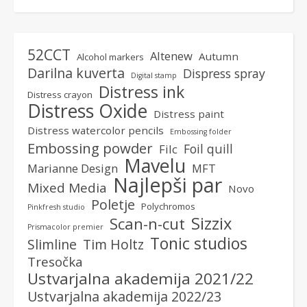
52CCT
Altenew
Autumn
Alcohol markers
Darilna kuverta
Dispress spray
Digital stamp
Distress ink
Distress crayon
Distress Oxide
Distress paint
Distress watercolor pencils
Embossing folder
Embossing powder
Foil quill
Filc
Mavelu
Marianne Design
MFT
Najlepši par
Mixed Media
Novo
Poletje
Polychromos
Pinkfresh studio
Sizzix
Scan-n-cut
Prismacolor premier
Tonic studios
Slimline
Tim Holtz
Tresočka
Ustvarjalna akademija 2021/22
Ustvarjalna akademija 2022/23