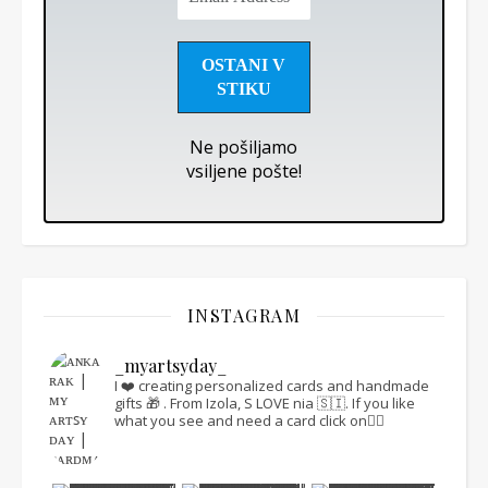
Address
*
Ne pošiljamo
vsiljene pošte!
INSTAGRAM
_myartsyday_
I ❤️ creating personalized cards and handmade
gifts 🎁 .
From Izola, S LOVE nia 🇸🇮.
If you like
what you see and need a card click on👇🏻