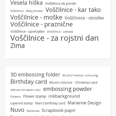
Vesela hiška
Voščilnica ob poroki
Voščilnice - kar tako
Voščilnice - Baby shower
Voščilnice - moške
Voščilnice - otroške
Voščilnice - praznične
Voščilnice - upokojitev
Voščilnice - zahvala
Voščilnice - za rojstni dan
Zima
3D embossing folder
Alcohol marker colouring
Birthday card
Bloom colorize
Christmas card
embossing powder
distress ink watercolor
inkbackground
Flower stamp
Flowers
Marianne Design
Layered stamp
Man's birthday card
Nuvo
Scrapbook papir
Rainbows