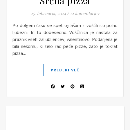
Srčna pizza
25. februarja, 2024
/
12 komentarjev
Po dolgem času se spet oglašam z voščilnico polno
ljubezni. In to dobesedno. Voščilnica je nastala za
praznik vseh zaljubljencev, valentinovo. Podarjena je
bila nekomu, ki zelo rad peče pizze, zato je tokrat
pizza…
PREBERI VEČ