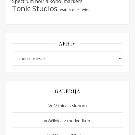
Spectrum noir alkohol markers
Tonic Studios
watercolor
wine
ARHIV
Arhiv
GALERIJA
Voščilnica s slonom
Voščilnica z medvedkom