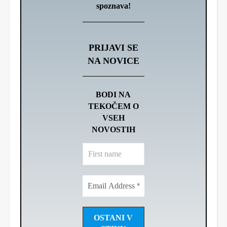
spoznava!
PRIJAVI SE
NA NOVICE
BODI NA
TEKOČEM O
VSEH
NOVOSTIH
First
name
Email
Address
*