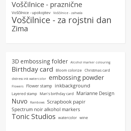
Voščilnice - praznične
Voščilnice - upokojitev
Voščilnice - zahvala
Voščilnice - za rojstni dan
Zima
3D embossing folder
Alcohol marker colouring
Birthday card
Bloom colorize
Christmas card
embossing powder
distress ink watercolor
inkbackground
Flower stamp
Flowers
Marianne Design
Layered stamp
Man's birthday card
Nuvo
Scrapbook papir
Rainbows
Spectrum noir alkohol markers
Tonic Studios
watercolor
wine