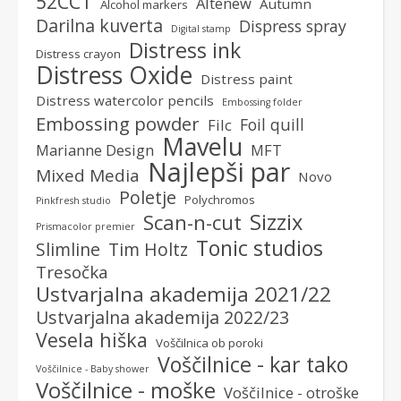
52CCT
Altenew
Autumn
Alcohol markers
Darilna kuverta
Dispress spray
Digital stamp
Distress ink
Distress crayon
Distress Oxide
Distress paint
Distress watercolor pencils
Embossing folder
Embossing powder
Foil quill
Filc
Mavelu
Marianne Design
MFT
Najlepši par
Mixed Media
Novo
Poletje
Polychromos
Pinkfresh studio
Sizzix
Scan-n-cut
Prismacolor premier
Tonic studios
Slimline
Tim Holtz
Tresočka
Ustvarjalna akademija 2021/22
Ustvarjalna akademija 2022/23
Vesela hiška
Voščilnica ob poroki
Voščilnice - kar tako
Voščilnice - Baby shower
Voščilnice - moške
Voščilnice - otroške