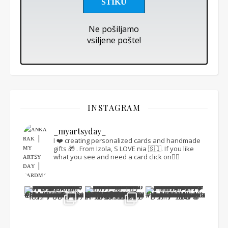
Ne pošiljamo
vsiljene pošte!
INSTAGRAM
_myartsyday_
I ❤️ creating personalized cards and handmade
gifts 🎁 .
From Izola, S LOVE nia 🇸🇮.
If you like
what you see and need a card click on👇🏻