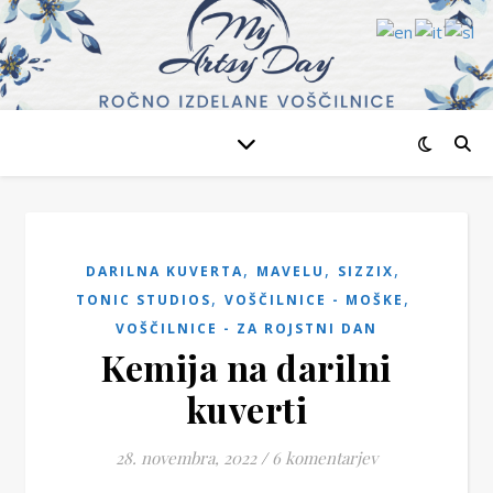
,
,
,
DARILNA KUVERTA
MAVELU
SIZZIX
,
,
TONIC STUDIOS
VOŠČILNICE - MOŠKE
VOŠČILNICE - ZA ROJSTNI DAN
Kemija na darilni
kuverti
28. novembra, 2022
/
6 komentarjev