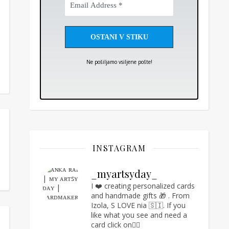
Address
*
Ne pošiljamo vsiljene pošte!
INSTAGRAM
_myartsyday_
I ❤️ creating personalized cards
and handmade gifts 🎁 .
From
Izola, S LOVE nia 🇸🇮.
If you
like what you see and need a
card click on👇🏻