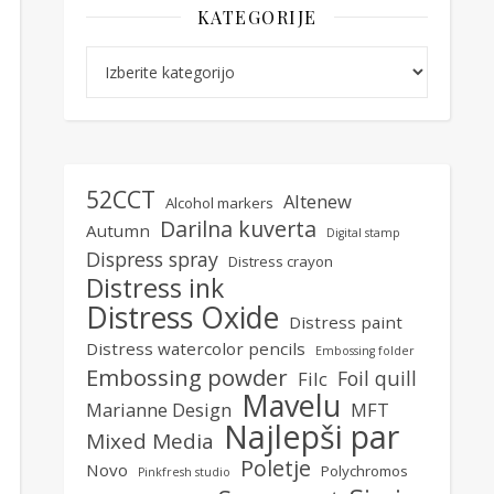
KATEGORIJE
Kategorije
52CCT
Altenew
Alcohol markers
Darilna kuverta
Autumn
Digital stamp
Dispress spray
Distress crayon
Distress ink
Distress Oxide
Distress paint
Distress watercolor pencils
Embossing folder
Embossing powder
Foil quill
Filc
Mavelu
Marianne Design
MFT
Najlepši par
Mixed Media
Poletje
Novo
Polychromos
Pinkfresh studio