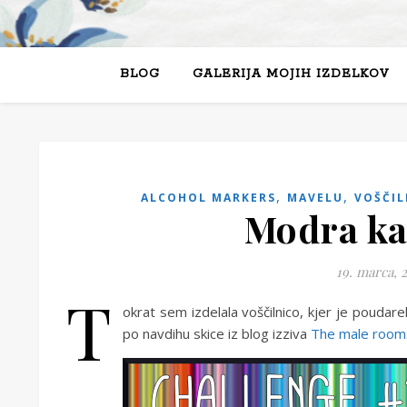
BLOG
GALERIJA MOJIH IZDELKOV
,
,
ALCOHOL MARKERS
MAVELU
VOŠČIL
Modra ka
19. marca, 
T
okrat sem izdelala voščilnico, kjer je poudare
po navdihu skice iz blog izziva
The male room