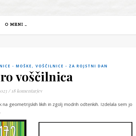
O MENI …
,
NICE - MOŠKE
VOŠČILNICE - ZA ROJSTNI DAN
ro voščilnica
2023
/
18 komentarjev
k na geometrijskih likih in zgolj modrih odtenkih. Izdelala sem jo
.