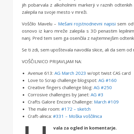
jih pobarvala z alkoholnimi markerji v raznih odtenk
zalepila na svoje mesto v mreži.
Voščilo Mavelu –
Mešani rojstnodnevni napisi
sem odt
osnovo iz karo mreže zalepila s 3D penastim lepilnim
nanj. Pred tem sem ga osenčila z najtemnejšim odtenk
Se ti zdi, sem upoštevala navodila skice, ali da sem o
VOŠČILNICO PRIJAVLJAM NA:
Avenue 613: ​​
AG March 2023
w/opt twist CAS card
Love to Scrap challenge blogspot:
AG #160
Creative fingers challenge blog:
AG #250
Corrosive challenges by Janet:
AG #3
Crafts Galore Encore Challenge:
March #109
The male room:
#172 – sketch
Craft-alnica:
#331 – Moška voščilnica
vala za ogled in komentarje.