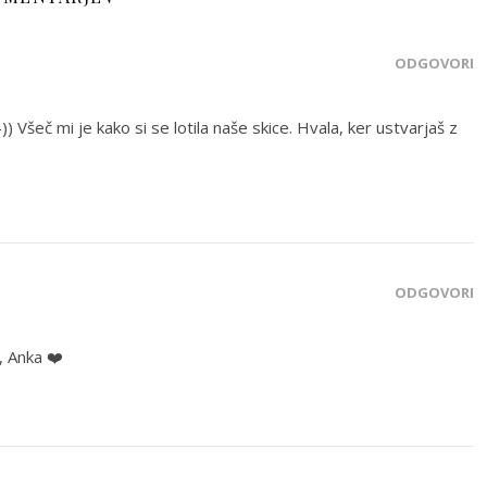
ODGOVORI
)) Všeč mi je kako si se lotila naše skice. Hvala, ker ustvarjaš z
ODGOVORI
, Anka ❤️