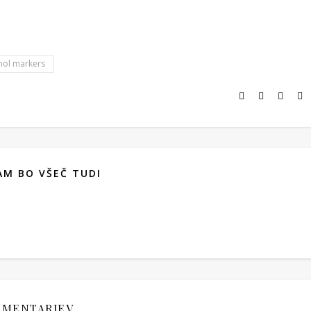
hol markers
M BO VŠEČ TUDI
OMENTARJEV