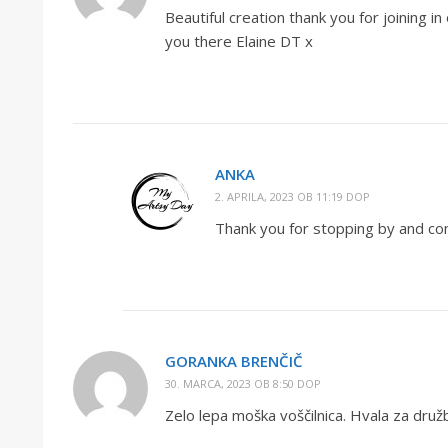
Beautiful creation thank you for joining i
you there Elaine DT x
ANKA
2. APRILA, 2023 OB 11:19 DOP
Thank you for stopping by and co
GORANKA BRENČIČ
30. MARCA, 2023 OB 8:50 DOP
Zelo lepa moška voščilnica. Hvala za družb