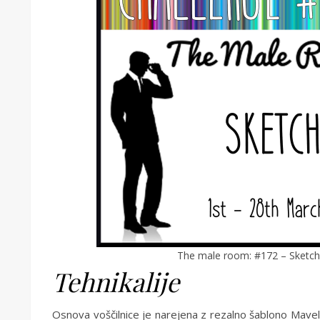
The male room: #172 – Sketch
Tehnikalije
Osnova voščilnice je narejena z rezalno šablono Mave