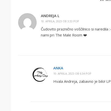
ANDREJA L
10. APRILA, 2023 OB 3:33 POP
Čudovito praznično voščilnico si naredila :-
nami pri The Male Room ❤️
ANKA
10. APRILA, 2023 OB 6:34 POP
Hvala Andreja, zabavno je bilo! LP