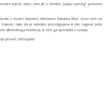
ih modre barve. Nato sem jih s tehniko “paper piecing” ponovno
isnila z modro blazinico Memento Bahama Blue. Izrez sem na
 trakom, tako da je nekoliko privzdignjena in oko najprej seže
om alkoholnega markerja, ki sem ga uporabila v ozadju.
d nje preveč odstopala?