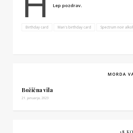
H
Lep pozdrav.
Birthday card
Man's birthday card
Spectrum noir alko
MORDA VA
Božična vila
21. januarja, 2023
18 K