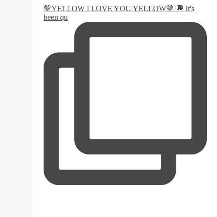
💛YELLOW I LOVE YOU YELLOW💛 💬 It's
been qu