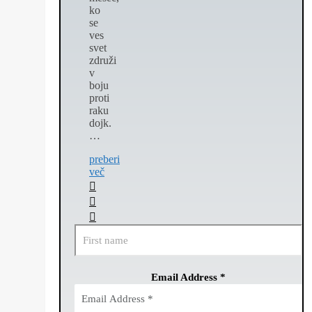
ko
se
ves
svet
združi
v
boju
proti
raku
dojk.
…
preberi
več
Email Address
*