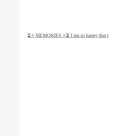
⏳⭐️ MEMORIES ⭐️⏳ I am so happy that t