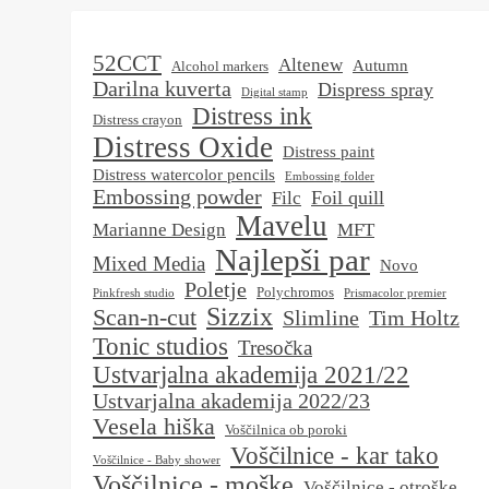
52CCT
Altenew
Autumn
Alcohol markers
Darilna kuverta
Dispress spray
Digital stamp
Distress ink
Distress crayon
Distress Oxide
Distress paint
Distress watercolor pencils
Embossing folder
Embossing powder
Foil quill
Filc
Mavelu
Marianne Design
MFT
Najlepši par
Mixed Media
Novo
Poletje
Polychromos
Pinkfresh studio
Prismacolor premier
Sizzix
Scan-n-cut
Slimline
Tim Holtz
Tonic studios
Tresočka
Ustvarjalna akademija 2021/22
Ustvarjalna akademija 2022/23
Vesela hiška
Voščilnica ob poroki
Voščilnice - kar tako
Voščilnice - Baby shower
Voščilnice - moške
Voščilnice - otroške