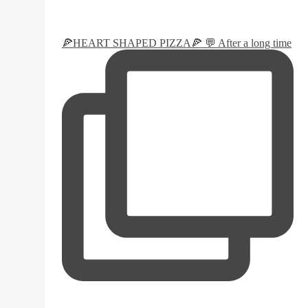
🍕HEART SHAPED PIZZA🍕 💬 After a long time