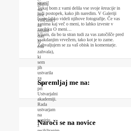
strani!
bistvu
Tukaj bom z vami delila vse svoje
kreacije
in
sta
tudi postopek, kako jih naredim. V Galeriji
dve
boste lahko videli njihove fotografije. Če vas
voščilnici
zanima kaj več o meni, to lahko izveste v
za
zavihku O meni…
rojstni
Upam, da bo ta stran tudi za vas zatočišče pred
dan
vsakdanjim vrvežem, tako kot je to zame.
in
Zahvaljujem se za vaš obisk in komentarje.
ena
zahvala),
ki
sem
jih
ustvarila
za
Spremljaj me na:
vajo
pri
Ustvarjalni
akademiji.
Rada
ustvarjam
na
papirju
Naroči se na novice
z
recikliranim