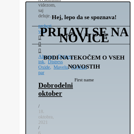
videzom,
saj
deluje…
Hej, lepo da se spoznava!
preberi
PRIJAVI SE NA
več
NOVICE
Altenew
,
Distress
BODI NA TEKOČEM O VSEH
ink
,
Distress
NOVOSTIH
Oxide
,
Mavelu
,
Najlepši
par
First name
Dobrodelni
oktober
/
18.
oktobra,
2021
/
6