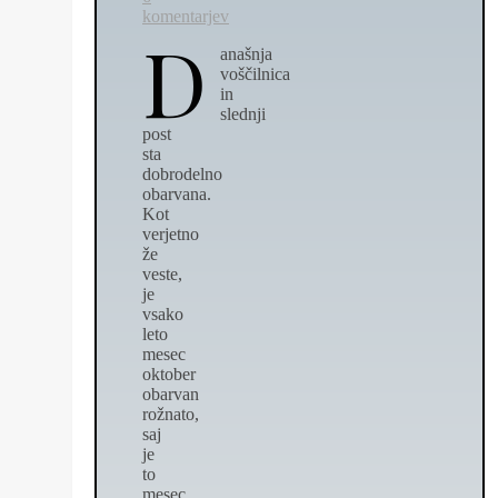
komentarjev
D
anašnja
voščilnica
in
slednji
post
sta
dobrodelno
obarvana.
Kot
verjetno
že
veste,
je
vsako
leto
mesec
oktober
obarvan
rožnato,
saj
je
to
mesec,