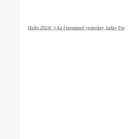
Hello 2024! :) As I promised yesterday, today I'm