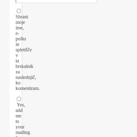
Shrani
moje
ime,
e-
pošto
in
spletišče
v
ta
brskalnik
za
naslednjič,
ko
komentiram.
Yes,
add
me
to
your
mailing