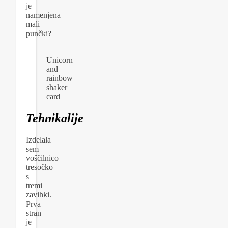
je
namenjena
mali
punčki?
Unicorn
and
rainbow
shaker
card
Tehnikalije
Izdelala
sem
voščilnico
tresočko
s
tremi
zavihki.
Prva
stran
je