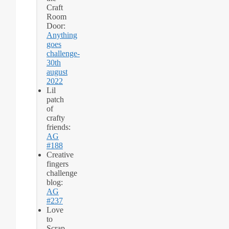
Craft
Room
Door:
Anything
goes
challenge-
30th
august
2022
Lil
patch
of
crafty
friends:
AG
#188
Creative
fingers
challenge
blog:
AG
#237
Love
to
Scrap