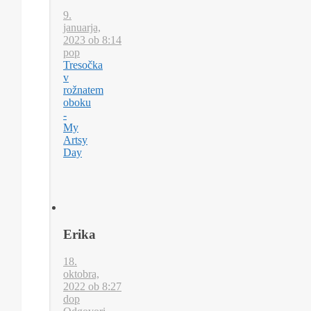
9.
januarja,
2023 ob 8:14
pop
Tresočka
v
rožnatem
oboku
-
My
Artsy
Day
Erika
18.
oktobra,
2022 ob 8:27
dop