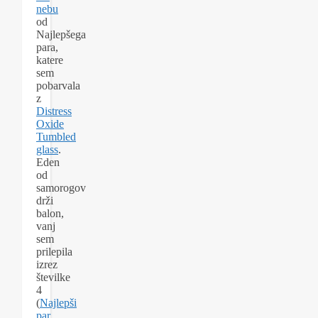
nebu
od
Najlepšega
para,
katere
sem
pobarvala
z
Distress
Oxide
Tumbled
glass
.
Eden
od
samorogov
drži
balon,
vanj
sem
prilepila
izrez
številke
4
(
Najlepši
par