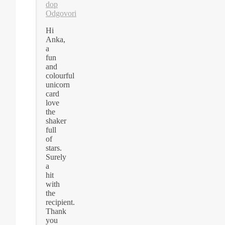
dop
Odgovori
Hi
Anka,
a
fun
and
colourful
unicorn
card
love
the
shaker
full
of
stars.
Surely
a
hit
with
the
recipient.
Thank
you