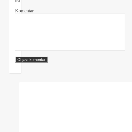
list
Komentar