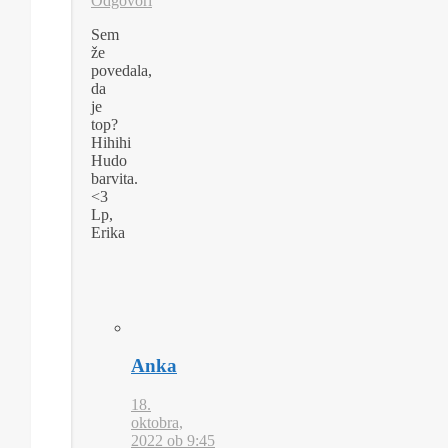
Odgovori
Sem
že
povedala,
da
je
top?
Hihihi
Hudo
barvita.
<3
Lp,
Erika
Anka
18.
oktobra,
2022 ob 9:45