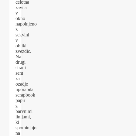
celotna
zavita
v
okno
napolnjeno
z
sekvini
v
obliki
zvezdic.
Na
drugi
strani
sem
za
ozadje
uporabila
scrapbook
papir
z
barvnimi
linijami,
ki
spominjajo
na