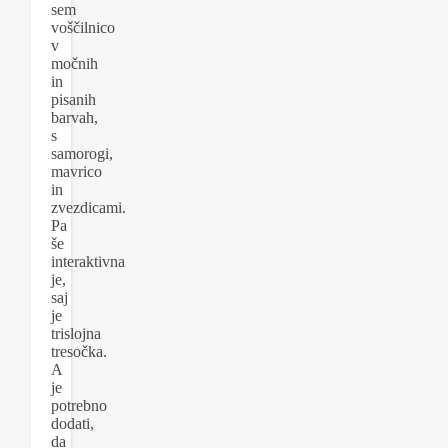
sem
voščilnico
v
močnih
in
pisanih
barvah,
s
samorogi,
mavrico
in
zvezdicami.
Pa
še
interaktivna
je,
saj
je
trislojna
tresočka.
A
je
potrebno
dodati,
da