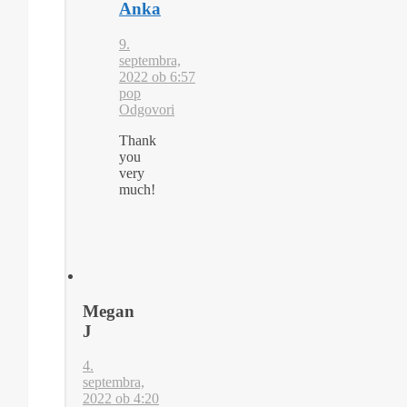
Anka
9.
septembra,
2022 ob 6:57
pop
Odgovori
Thank
you
very
much!
Megan
J
4.
septembra,
2022 ob 4:20