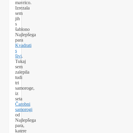
mavrico.
Izrezala
sem
jih
s
šablono
Najlepšega
para
Kvadrati
s
šivi
.
Tukaj
sem
zalepila
tudi
tri
samoroge,
iz
seta
Čarobni
samorogi
od
Najlepšega
para,
katere