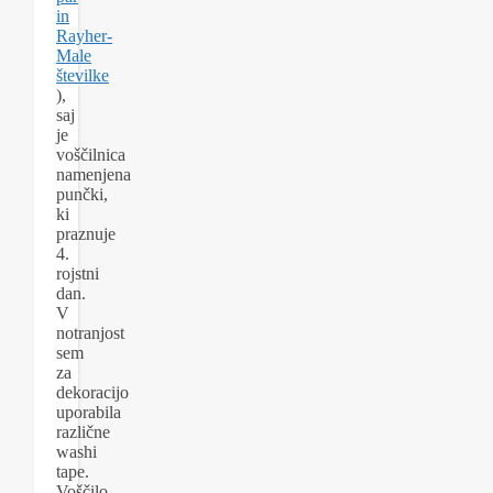
in
Rayher-
Male
številke
),
saj
je
voščilnica
namenjena
punčki,
ki
praznuje
4.
rojstni
dan.
V
notranjost
sem
za
dekoracijo
uporabila
različne
washi
tape.
Voščilo