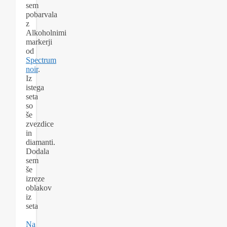
sem
pobarvala
z
Alkoholnimi
markerji
od
Spectrum
noir
.
Iz
istega
seta
so
še
zvezdice
in
diamanti.
Dodala
sem
še
izreze
oblakov
iz
seta
Na