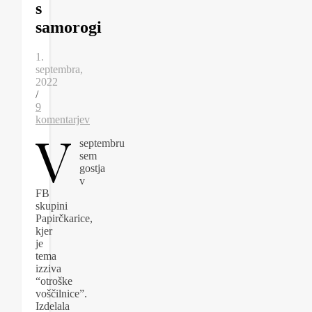
s
samorogi
1.
septembra,
2022
/
9
komentarjev
V
septembru
sem
gostja
v
FB
skupini
Papirčkarice,
kjer
je
tema
izziva
“otroške
voščilnice”.
Izdelala