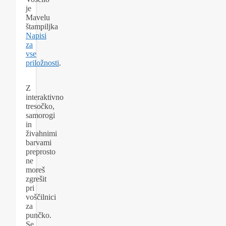
je
Mavelu
štampiljka
Napisi
za
vse
priložnosti
.
Z
interaktivno
tresočko,
samorogi
in
živahnimi
barvami
preprosto
ne
moreš
zgrešit
pri
voščilnici
za
punčko.
Se