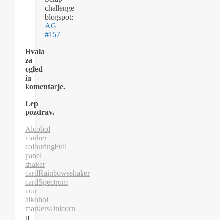
challenge
blogspot:
AG
#157
Hvala
za
ogled
in
komentarje.
Lep
pozdrav.
Alcohol
marker
colouring
Full
panel
shaker
card
Rainbows
shaker
card
Spectrum
noir
alkohol
markers
Unicorn