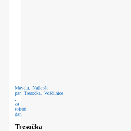
Mavelu
,
Najlepši
par
,
Tresočka
,
Voščilnice
-
za
rojstni
dan
Tresočka