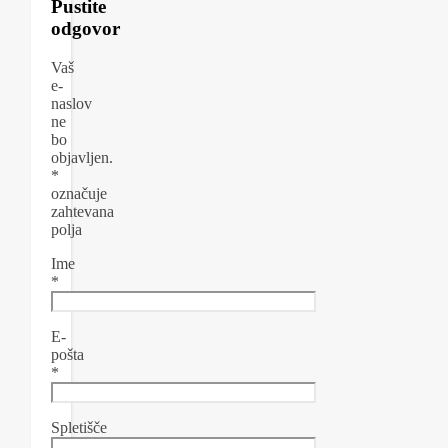
Pustite
odgovor
Vaš
e-
naslov
ne
bo
objavljen.
*
označuje
zahtevana
polja
Ime
*
E-
pošta
*
Spletišče