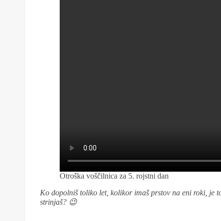
Otroška voščilnica za 5. rojstni dan
Ko dopolniš toliko let, kolikor imaš prstov na eni roki, je 
strinjaš? 😉