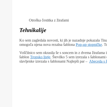
Otroška čestitka z žirafami
Tehnikalije
Ko sem zagledala novosti, ki jih je nazadnje pokazala Tina
omogoča njena nova rezalna šablona
Pop-up stopničke
. T
Voščilnico sem okrasila še s soncem in z dvema žirafama i
šablon
Tropsko listje
. Številko 5 sem izrezala s šablonami 
slavljenke izrezala s šablonami Najlepši par –
Abeceda s š