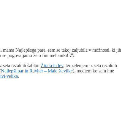
, mama Najlepšega para, sem se takoj zaljubila v možnosti, ki jih
u se pogovarjamo že o fini mehaniki! 🙂
z seta rezalnih šablon
Žirafa in lev
, ter zelenjem iz seta rezalnih
(
Najlepši par in Rayher – Male številke
), medtem ko sem ime
ivi-velika
.