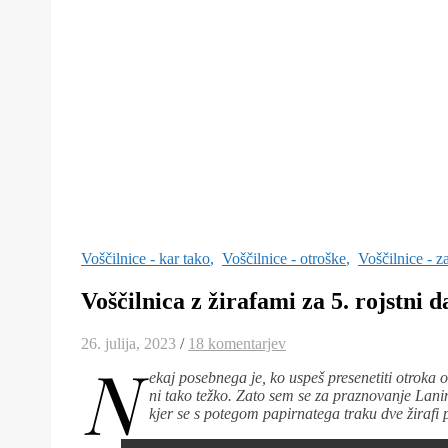
Voščilnice - kar tako
,
Voščilnice - otroške
,
Voščilnice - za
Voščilnica z žirafami za 5. rojstni d
26. julija, 2023
/
18 komentarjev
N
ekaj posebnega je, ko uspeš presenetiti otroka 
ni tako težko. Zato sem se za praznovanje Lanin
kjer se s potegom papirnatega traku dve žirafi p