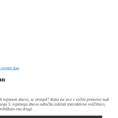
 rojstni dan
an
ob rojstnem dnevu, se strinjaš? Roko na srce v večini primerov tudi
ega 5. rojstnega dneva odločila izdelati interaktivno voščilnico,
ribližata ena drugi.