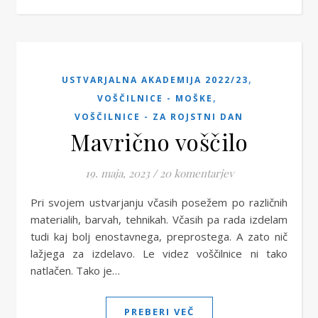
,
USTVARJALNA AKADEMIJA 2022/23
,
VOŠČILNICE - MOŠKE
VOŠČILNICE - ZA ROJSTNI DAN
Mavrično voščilo
19. maja, 2023
/
20 komentarjev
Pri svojem ustvarjanju včasih posežem po različnih
materialih, barvah, tehnikah. Včasih pa rada izdelam
tudi kaj bolj enostavnega, preprostega. A zato nič
lažjega za izdelavo. Le videz voščilnice ni tako
natlačen. Tako je…
PREBERI VEČ