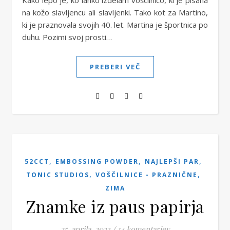
Kako lepo je, ko lahko izdelam voščilnico, ki je pisana
na kožo slavljencu ali slavljenki. Tako kot za Martino,
ki je praznovala svojih 40. let. Martina je športnica po
duhu. Pozimi svoj prosti…
PREBERI VEČ
,
,
,
52CCT
EMBOSSING POWDER
NAJLEPŠI PAR
,
,
TONIC STUDIOS
VOŠČILNICE - PRAZNIČNE
ZIMA
Znamke iz paus papirja
25. aprila, 2023
/
14 komentarjev