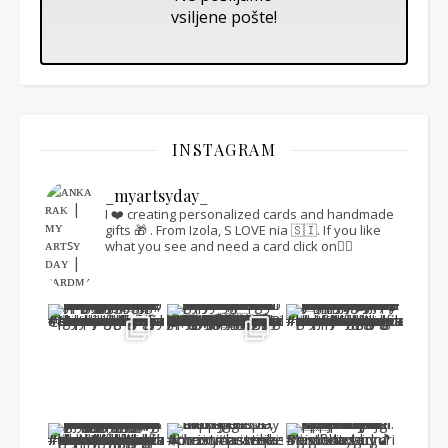
vsiljene pošte!
INSTAGRAM
_myartsyday_
I ❤️ creating personalized cards and handmade
gifts 🎁 .
From Izola, S LOVE nia 🇸🇮.
If you like
what you see and need a card click on👇🏻