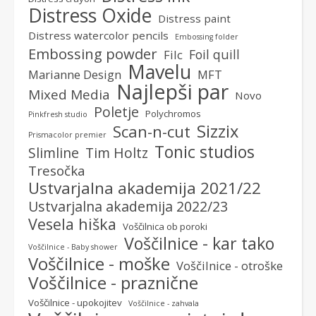
Distress Oxide
Distress paint
Distress watercolor pencils
Embossing folder
Embossing powder
Foil quill
Filc
Mavelu
Marianne Design
MFT
Najlepši par
Mixed Media
Novo
Poletje
Polychromos
Pinkfresh studio
Sizzix
Scan-n-cut
Prismacolor premier
Tonic studios
Slimline
Tim Holtz
Tresočka
Ustvarjalna akademija 2021/22
Ustvarjalna akademija 2022/23
Vesela hiška
Voščilnica ob poroki
Voščilnice - kar tako
Voščilnice - Baby shower
Voščilnice - moške
Voščilnice - otroške
Voščilnice - praznične
Voščilnice - upokojitev
Voščilnice - zahvala