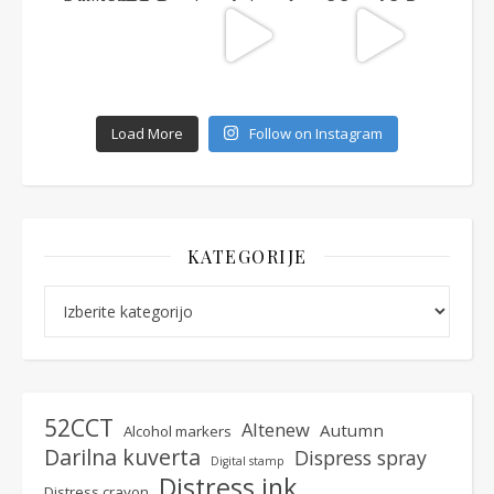
Load More
Follow on Instagram
KATEGORIJE
Kategorije
52CCT
Altenew
Autumn
Alcohol markers
Darilna kuverta
Dispress spray
Digital stamp
Distress ink
Distress crayon