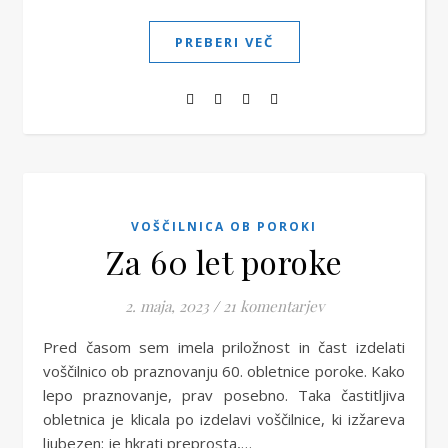
PREBERI VEČ
VOŠČILNICA OB POROKI
Za 60 let poroke
2. maja, 2023
/
21 komentarjev
Pred časom sem imela priložnost in čast izdelati
voščilnico ob praznovanju 60. obletnice poroke. Kako
lepo praznovanje, prav posebno. Taka častitljiva
obletnica je klicala po izdelavi voščilnice, ki izžareva
ljubezen: je hkrati preprosta,…