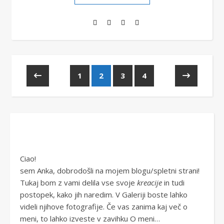
1
2
3
4
Ciao!
sem Anka, dobrodošli na mojem blogu/spletni strani!
Tukaj bom z vami delila vse svoje
kreacije
in tudi
postopek, kako jih naredim. V Galeriji boste lahko
videli njihove fotografije. Če vas zanima kaj več o
meni, to lahko izveste v zavihku O meni…