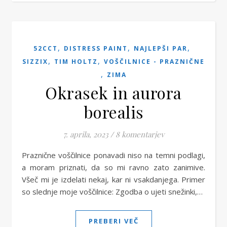
,
,
,
52CCT
DISTRESS PAINT
NAJLEPŠI PAR
,
,
SIZZIX
TIM HOLTZ
VOŠČILNICE - PRAZNIČNE
,
ZIMA
Okrasek in aurora
borealis
7. aprila, 2023
/
8 komentarjev
Praznične voščilnice ponavadi niso na temni podlagi,
a moram priznati, da so mi ravno zato zanimive.
Všeč mi je izdelati nekaj, kar ni vsakdanjega. Primer
so slednje moje voščilnice: Zgodba o ujeti snežinki,…
PREBERI VEČ