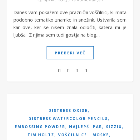
Danes vam pokažem dve praznični voščilnici, ki imata
podobno tematiko znamke in snežink. Ustvarila sem
kar dve, ker se nisem znala odločiti, katera mi je
ljubša. Z njima sem tudi gostja na blog…
PREBERI VEČ
,
DISTRESS OXIDE
,
DISTRESS WATERCOLOR PENCILS
,
,
,
EMBOSSING POWDER
NAJLEPŠI PAR
SIZZIX
,
,
TIM HOLTZ
VOŠČILNICE - MOŠKE