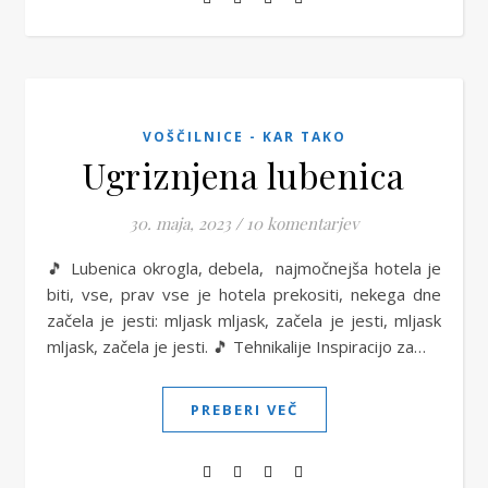
VOŠČILNICE - KAR TAKO
Ugriznjena lubenica
30. maja, 2023
/
10 komentarjev
🎵 Lubenica okrogla, debela, najmočnejša hotela je
biti, vse, prav vse je hotela prekositi, nekega dne
začela je jesti: mljask mljask, začela je jesti, mljask
mljask, začela je jesti. 🎵 Tehnikalije Inspiracijo za…
PREBERI VEČ