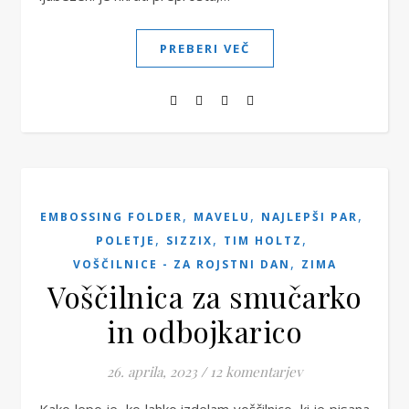
PREBERI VEČ
,
,
,
EMBOSSING FOLDER
MAVELU
NAJLEPŠI PAR
,
,
,
POLETJE
SIZZIX
TIM HOLTZ
,
VOŠČILNICE - ZA ROJSTNI DAN
ZIMA
Voščilnica za smučarko
in odbojkarico
26. aprila, 2023
/
12 komentarjev