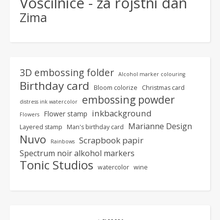
Voščilnice - za rojstni dan
Zima
3D embossing folder
Alcohol marker colouring
Birthday card
Bloom colorize
Christmas card
embossing powder
distress ink watercolor
inkbackground
Flower stamp
Flowers
Marianne Design
Layered stamp
Man's birthday card
Nuvo
Scrapbook papir
Rainbows
Spectrum noir alkohol markers
Tonic Studios
watercolor
wine