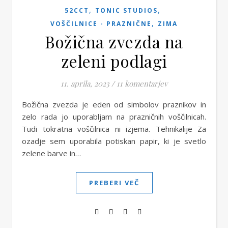
,
,
52CCT
TONIC STUDIOS
,
VOŠČILNICE - PRAZNIČNE
ZIMA
Božična zvezda na
zeleni podlagi
11. aprila, 2023
/
11 komentarjev
Božična zvezda je eden od simbolov praznikov in
zelo rada jo uporabljam na prazničnih voščilnicah.
Tudi tokratna voščilnica ni izjema. Tehnikalije Za
ozadje sem uporabila potiskan papir, ki je svetlo
zelene barve in…
PREBERI VEČ