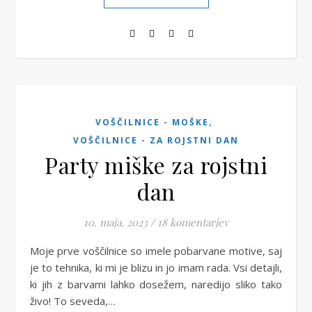
,
VOŠČILNICE - MOŠKE
VOŠČILNICE - ZA ROJSTNI DAN
Party miške za rojstni
dan
10. maja, 2023
/
18 komentarjev
Moje prve voščilnice so imele pobarvane motive, saj
je to tehnika, ki mi je blizu in jo imam rada. Vsi detajli,
ki jih z barvami lahko dosežem, naredijo sliko tako
živo! To seveda,…